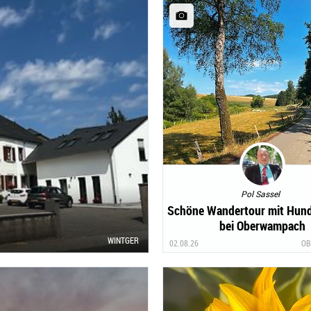
Pol Sassel
Schöne Wandertour mit Hun
bei Oberwampach
WINTGER
02.08.26
OB