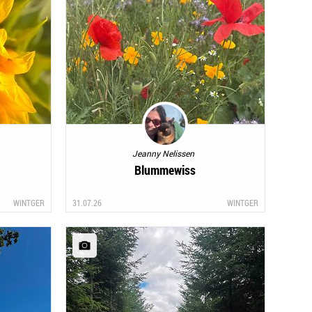
Jeanny Nelissen
Blummewiss
WINTGER
31.07.26
WINTGER