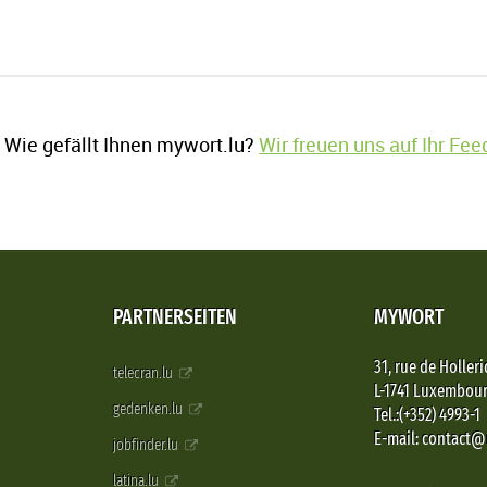
Wie gefällt Ihnen mywort.lu?
Wir freuen uns auf Ihr Fe
PARTNERSEITEN
MYWORT
31, rue de Holleri
telecran.lu
L-1741 Luxembou
gedenken.lu
Tel.:(+352) 4993-1
E-mail: contact
jobfinder.lu
latina.lu