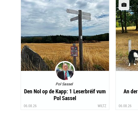
Pol Sassel
Den Nol op de Kapp: 1 Leserbréif vum
An de
Pol Sassel
06.08.26
WILTZ
06.08.26