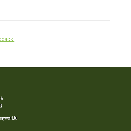
edback.
ch
rg
@mywort.lu