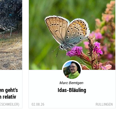
Marc Bemtgen
en geht‘s
Idas-Bläuling
 relativ
ESCHWEILER)
02.08.26
RULLINGEN