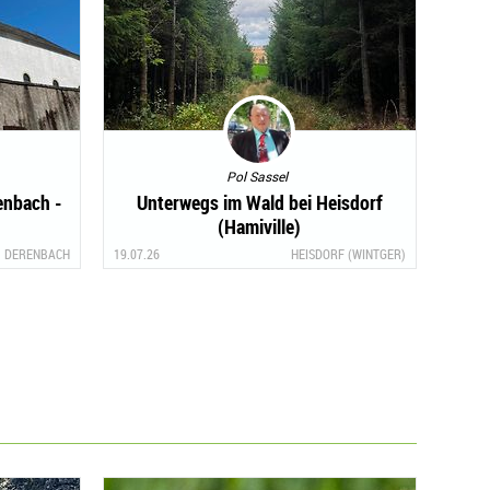
Pol Sassel
enbach -
Unterwegs im Wald bei Heisdorf
(Hamiville)
DERENBACH
19.07.26
HEISDORF (WINTGER)