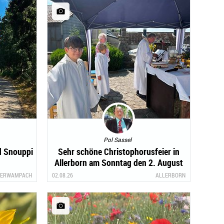
Pol Sassel
d Snouppi
Sehr schöne Christophorusfeier in
Allerborn am Sonntag den 2. August
2026
ERWAMPACH
02.08.26
ALLERBORN