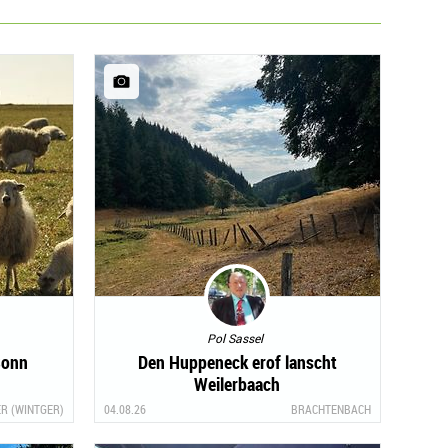
Pol Sassel
Sonn
Den Huppeneck erof lanscht
Weilerbaach
R (WINTGER)
04.08.26
BRACHTENBACH