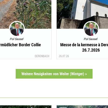
Pol Sassel
Pol Sassel
rmüdlicher Border Collie
Messe de la kermesse à Der
26.7.2026
DERENBACH
26.07.26
Weitere Neuigkeiten von Weiler (Wintger) >