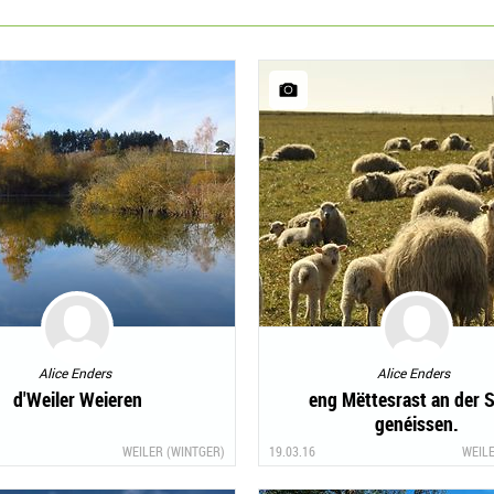
Alice Enders
Alice Enders
d'Weiler Weieren
eng Mëttesrast an der 
genéissen.
WEILER (WINTGER)
19.03.16
WEILE