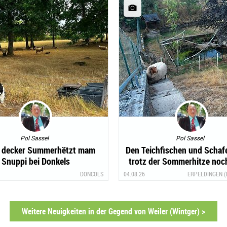
Pol Sassel
Pol Sassel
r decker Summerhëtzt mam
Den Teichfischen und Schaf
Snuppi bei Donkels
trotz der Sommerhitze noch
gut!!
DONCOLS
04.08.26
ERPELDINGEN (
Weitere Neuigkeiten in der Gegend von Weiler (Wintger) >