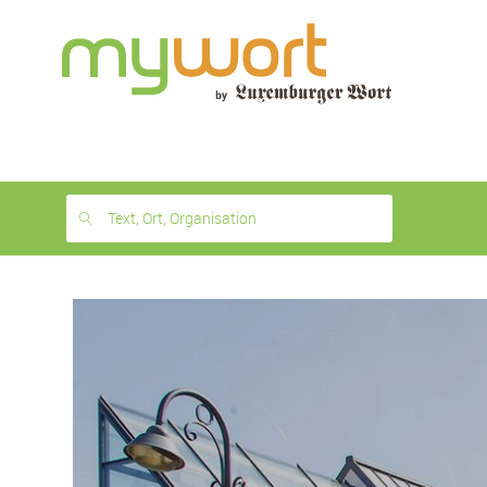
1
month
free
Text, Ort, Organisation