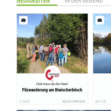
NEUIGKEITEN
IN DER GEGEND
Club Haus Op Der Heed
Pilzwanderung am Biwischerbësch
11.10.23
WEILER (WINTGER)
02.11.16