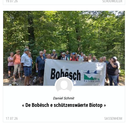
19.07.26
SCHOUWEILER
Daniel Schmit
« De Bobësch e schützenswäerte Biotop »
17.07.26
SASSENHEIM