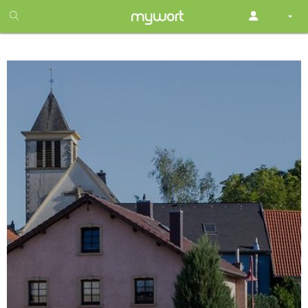
1
month
free