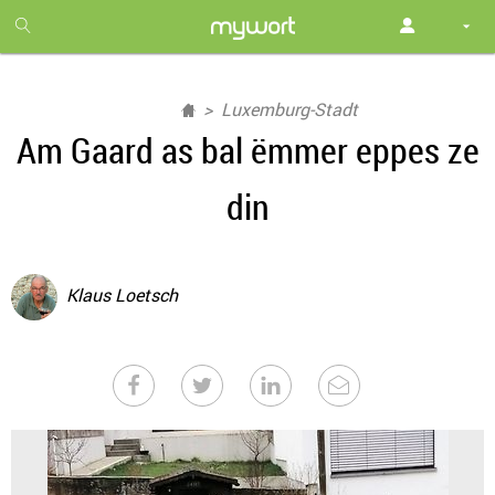
1
month
free
Luxemburg-Stadt
Am Gaard as bal ëmmer eppes ze
din
Klaus Loetsch