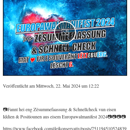
13
Veröffentlicht am Mittwoch, 22. Mai 2024 um 12:22
📷Fannt hei eng Zësummefaassung & Schnellcheck vun eisen
Iddien & Positiounen aus eisem Europawalmanifest 2024📷📷📷📷
https://www.facebook.com/deikonservativ/posts/751194510524839