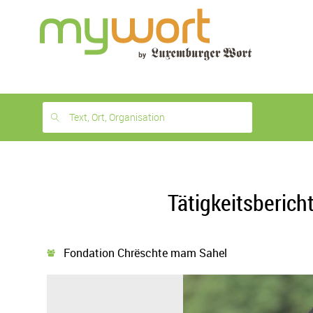
1
month
free
Text, Ort, Organisation
Tätigkeitsberic
Fondation Chrëschte mam Sahel