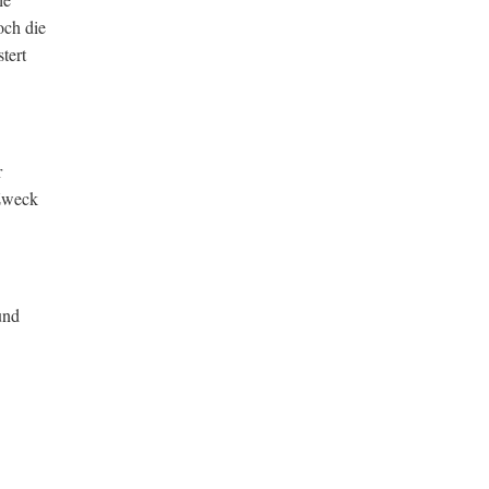
och die
tert
r
 Zweck
und