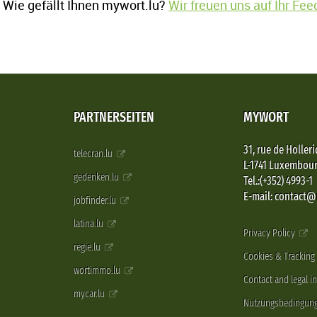
Wie gefällt Ihnen mywort.lu?
Wir freuen uns auf Ihr Fe
PARTNERSEITEN
MYWORT
31, rue de Holleri
telecran.lu
L-1741 Luxembou
gedenken.lu
Tel.:(+352) 4993-1
E-mail: contact
jobfinder.lu
latina.lu
Privacy Policy
regie.lu
Cookies & Tracking
wortimmo.lu
Contact and legal i
mycar.lu
Nutzungsbedingun