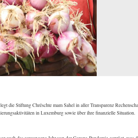
 legt die Stiftung Chrëschte mam Sahel in aller Transparenz Rechenscha
sierungsaktivitäten in Luxemburg sowie über ihre finanzielle Situation.
war auch das vergangene Jahr von der Corona-Pandemie geprägt, was d