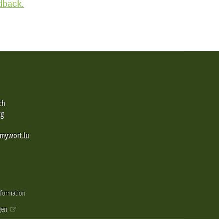
edback.
ch
rg
@mywort.lu
nformation
gen