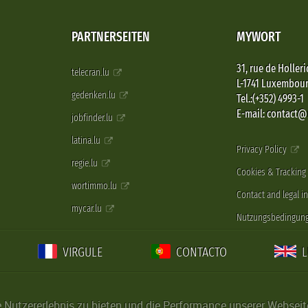
PARTNERSEITEN
MYWORT
31, rue de Holleri
telecran.lu
L-1741 Luxembou
gedenken.lu
Tel.:(+352) 4993-1
E-mail: contact
jobfinder.lu
latina.lu
Privacy Policy
regie.lu
Cookies & Tracking
wortimmo.lu
Contact and legal i
mycar.lu
Nutzungsbedingun
VIRGULE
CONTACTO
Nutzererlebnis zu bieten und die Performance unserer Webseite 