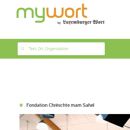
1
month
free
Text, Ort, Organisation
Fondation Chrëschte mam Sahel