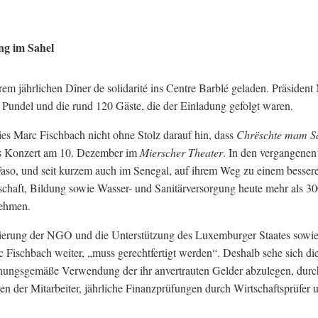
ng im Sahel
rem jährlichen Dîner de solidarité ins Centre Barblé geladen. Präsident
Pundel und die rund 120 Gäste, die der Einladung gefolgt waren.
es Marc Fischbach nicht ohne Stolz darauf hin, dass
Chrëschte mam S
atis Konzert am 10. Dezember im
Mierscher Theater
. In den vergangenen
aso, und seit kurzem auch im Senegal, auf ihrem Weg zu einem besse
schaft, Bildung sowie Wasser- und Sanitärversorgung heute mehr als 3
nehmen.
lisierung der NGO und die Unterstützung des Luxemburger Staates sowi
 Fischbach weiter, „muss gerechtfertigt werden“. Deshalb sehe sich die
 ordnungsgemäße Verwendung der ihr anvertrauten Gelder abzulegen, durc
n der Mitarbeiter, jährliche Finanzprüfungen durch Wirtschaftsprüfer 