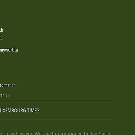
ch
rg
@mywort.lu
nformation
gen
LUXEMBOURG TIMES
zu verbessern. Weitere Informationen finden Sie in