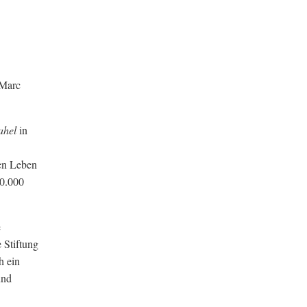
 Marc
ahel
in
ren Leben
00.000
e
 Stiftung
h ein
und