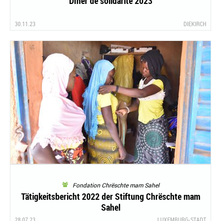
Dîner de solidarité 2023
30.11.23
DIEKIRCH
Fondation Chrëschte mam Sahel
Tätigkeitsbericht 2022 der Stiftung Chrëschte mam
Sahel
28.07.23
LUXEMBURG-STADT