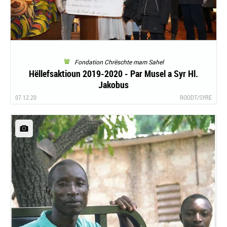
Fondation Chrëschte mam Sahel
Hëllefsaktioun 2019-2020 - Par Musel a Syr Hl.
Jakobus
07.12.20
ROODT/SYRE