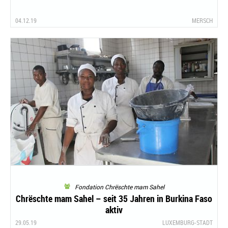
04.12.19
MERSCH
Fondation Chrëschte mam Sahel
Chrëschte mam Sahel – seit 35 Jahren in Burkina Faso
aktiv
29.05.19
LUXEMBURG-STADT