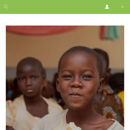
1
month
free