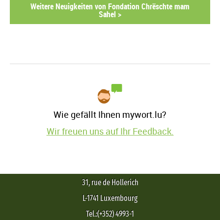
Weitere Neuigkeiten von Fondation Chrëschte mam
Sahel >
Wie gefällt Ihnen mywort.lu?
Wir freuen uns auf Ihr Feedback.
31, rue de Hollerich
L-1741 Luxembourg
Tel.:(+352) 4993-1