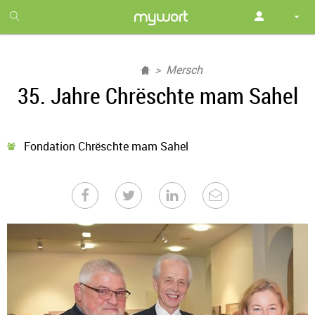
1
month
free
Mersch
35. Jahre Chrëschte mam Sahel
Fondation Chrëschte mam Sahel