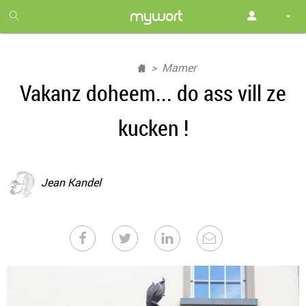
1
month
free
Mamer
Vakanz doheem... do ass vill ze
kucken !
Jean Kandel