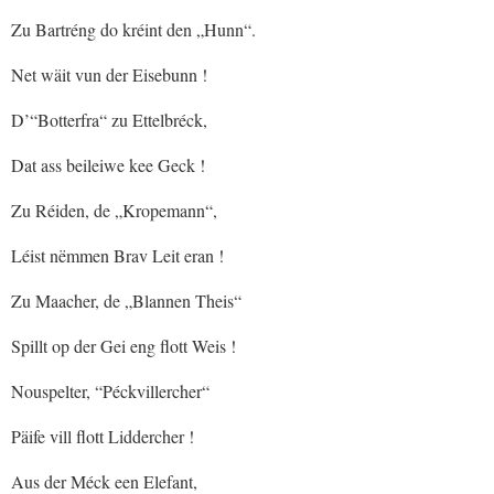
Zu Bartréng do kréint den „Hunn“.
Net wäit vun der Eisebunn !
D’“Botterfra“ zu Ettelbréck,
Dat ass beileiwe kee Geck !
Zu Réiden, de „Kropemann“,
Léist nëmmen Brav Leit eran !
Zu Maacher, de „Blannen Theis“
Spillt op der Gei eng flott Weis !
Nouspelter, “Péckvillercher“
Päife vill flott Liddercher !
Aus der Méck een Elefant,