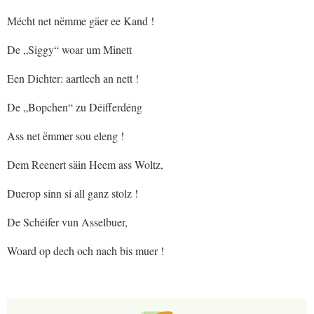
Mécht net nëmme gäer ee Kand !
De „Siggy“ woar um Minett
Een Dichter: aartlech an nett !
De „Bopchen“ zu Déifferdéng
Ass net ëmmer sou eleng !
Dem Reenert säin Heem ass Woltz,
Duerop sinn si all ganz stolz !
De Schéifer vun Asselbuer,
Woard op dech och nach bis muer !