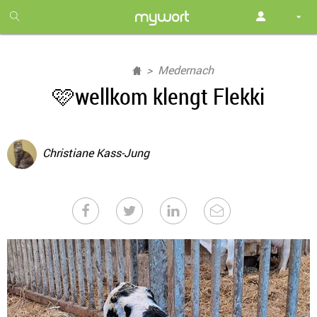
1
month
free
Medernach
🩷wellkom klengt Flekki
Christiane Kass-Jung