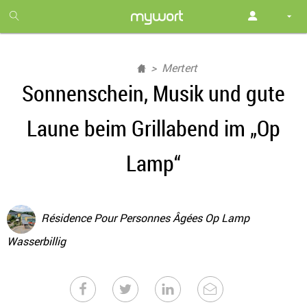
1
month
free
Mertert
Sonnenschein, Musik und gute
Laune beim Grillabend im „Op
Lamp“
Résidence Pour Personnes Âgées Op Lamp
Wasserbillig