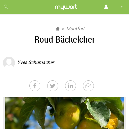
1
month
free
Moutfort
Roud Bäckelcher
Yves Schumacher