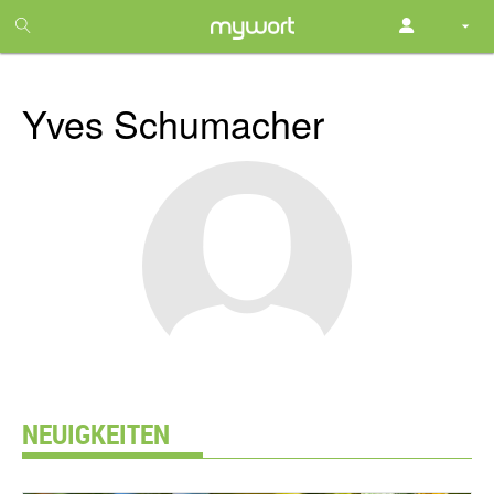
1
month
free
Yves Schumacher
NEUIGKEITEN