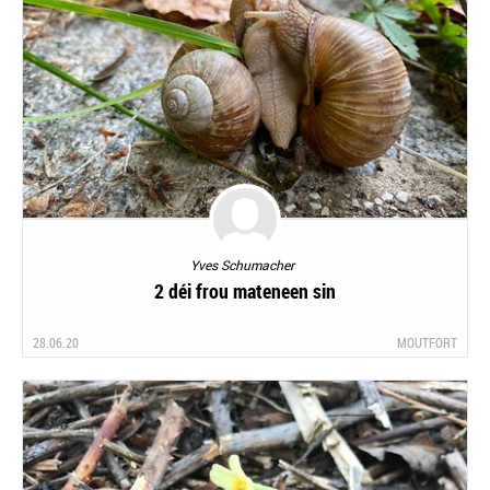
Yves Schumacher
2 déi frou mateneen sin
28.06.20
MOUTFORT