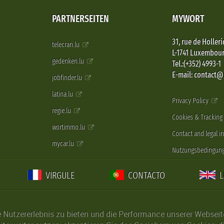
PARTNERSEITEN
MYWORT
31, rue de Holleri
telecran.lu
L-1741 Luxembou
gedenken.lu
Tel.:(+352) 4993-1
E-mail: contact
jobfinder.lu
latina.lu
Privacy Policy
regie.lu
Cookies & Tracking
wortimmo.lu
Contact and legal i
mycar.lu
Nutzungsbedingun
VIRGULE
CONTACTO
Nutzererlebnis zu bieten und die Performance unserer Webseite 