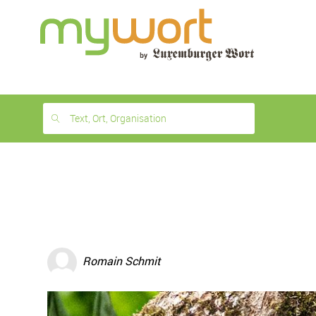
1
month
free
Text, Ort, Organisation
Romain Schmit