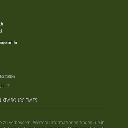
ch
rg
@mywort.lu
nformation
gen
LUXEMBOURG TIMES
zu verbessern. Weitere Informationen finden Sie in