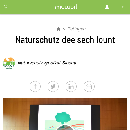
1
month
free
Petingen
Naturschutz dee sech lount
Naturschutzsyndikat Sicona