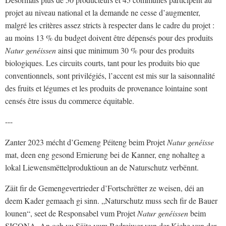
projet au niveau national et la demande ne cesse d’augmenter,
malgré les critères assez stricts à respecter dans le cadre du projet :
au moins 13 % du budget doivent être dépensés pour des produits
Natur genéissen
ainsi que minimum 30 % pour des produits
biologiques. Les circuits courts, tant pour les produits bio que
conventionnels, sont privilégiés, l’accent est mis sur la saisonnalité
des fruits et légumes et les produits de provenance lointaine sont
censés être issus du commerce équitable.
---
Zanter 2023 mécht d’Gemeng Péiteng beim Projet
Natur genéisse
mat, deen eng gesond Ernierung bei de Kanner, eng nohalteg a
lokal Liewensmëttelproduktioun an de Naturschutz verbënnt.
Zäit fir de Gemengevertrieder d’Fortschrëtter ze weisen, déi an
deem Kader gemaach gi sinn. „Naturschutz muss sech fir de Bauer
lounen“, seet de Responsabel vum Projet
Natur genéissen
beim
SICONA. An och vu Säite vum Bedreiwer vun der Kiche vun der