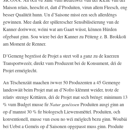
Maison relais, heescht et, datt d’Produiten, virun allem Fleesch, eng
besser Qualitéit hunn. Un d’Saisone misst een sech allerdéngs
gewinnen. Mee dank der spillerescher Sensibiliséierung vun de
Kanner doriwwer, wéini wat am Gaart wiisst, kënnen Hürden
ofgebaut ginn. Sou wiere bei der Kanner zu Péiteng z. B. Brokkoli
am Moment de Renner.
D’Gemeng begréisst de Projet a steet voll a ganz zu de kuerzen
Transportweeër, direkt vum Produzent bei de Konsument, déi de
Projet erméiglecht.
An Tëschenzäit maachen iwwer 50 Produzenten a 45 Gemenge
landeswäit beim Projet mat an d’Nofro klëmmt weider, trotz de
relativ strenge Krittären, déi de Projet mat sech bréngt: minimum 13
% vum Budget musse fir
Natur genéissen
Produiten ausgi ginn an
op d’mannst 30 % fir biologesch Liewensmëttel. Produiten, och
konventionell, musse vun esou no wéi méiglech bezu ginn. Woubäi
bei Uebst a Geméis op d’Saisonen opgepasst muss ginn. Produite