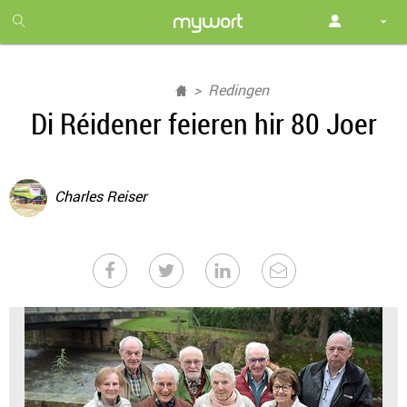
1
month
free
Redingen
Di Réidener feieren hir 80 Joer
Charles Reiser