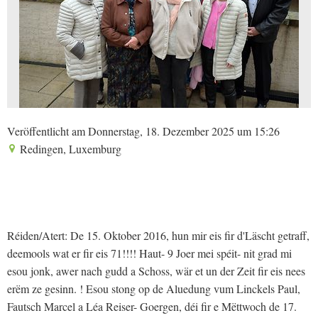
Veröffentlicht am Donnerstag, 18. Dezember 2025 um 15:26
Redingen, Luxemburg
Réiden/Atert: De 15. Oktober 2016, hun mir eis fir d'Läscht getraff,
deemools wat er fir eis 71!!!! Haut- 9 Joer mei spéit- nit grad mi
esou jonk, awer nach gudd a Schoss, wär et un der Zeit fir eis nees
erëm ze gesinn. ! Esou stong op de Aluedung vum Linckels Paul,
Fautsch Marcel a Léa Reiser- Goergen, déi fir e Mëttwoch de 17.