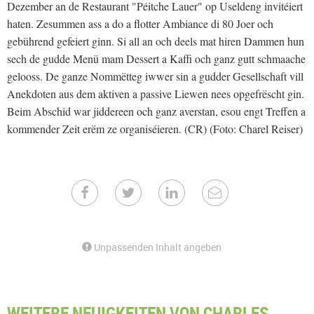
Dezember an de Restaurant "Péitche Lauer" op Useldeng invitéiert
haten. Zesummen ass a do a flotter Ambiance di 80 Joer och
gebührend gefeiert ginn. Si all an och deels mat hiren Dammen hun
sech de gudde Menü mam Dessert a Kaffi och ganz gutt schmaache
gelooss. De ganze Nommëtteg iwwer sin a gudder Gesellschaft vill
Anekdoten aus dem aktiven a passive Liewen nees opgefrëscht gin.
Beim Abschid war jiddereen och ganz averstan, esou engt Treffen a
kommender Zeit erëm ze organiséieren. (CR) (Foto: Charel Reiser)
Unpassenden Inhalt angeben
WEITERE NEUIGKEITEN VON CHARLES