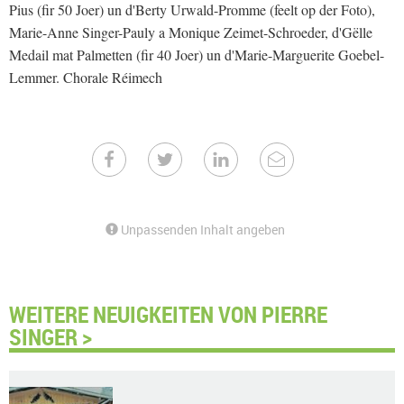
Pius (fir 50 Joer) un d'Berty Urwald-Promme (feelt op der Foto),
Marie-Anne Singer-Pauly a Monique Zeimet-Schroeder, d'Gëlle
Medail mat Palmetten (fir 40 Joer) un d'Marie-Marguerite Goebel-
Lemmer. Chorale Réimech
Unpassenden Inhalt angeben
WEITERE NEUIGKEITEN VON PIERRE
SINGER >