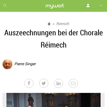
1
month
free
Remich
Auszeechnungen bei der Chorale
Réimech
Pierre Singer