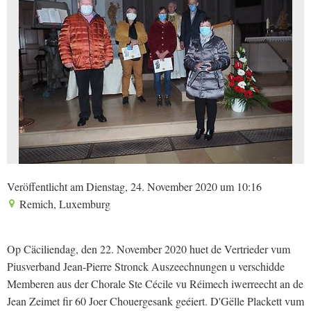
Veröffentlicht am Dienstag, 24. November 2020 um 10:16
Remich, Luxemburg
Op Cäciliendag, den 22. November 2020 huet de Vertrieder vum
Piusverband Jean-Pierre Stronck Auszeechnungen u verschidde
Memberen aus der Chorale Ste Cécile vu Réimech iwerreecht an de
Jean Zeimet fir 60 Joer Chouergesank geéiert. D'Gëlle Plackett vum