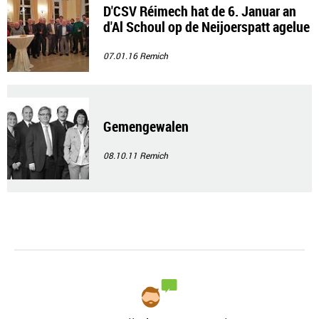
D'CSV Réimech hat de 6. Januar an
d'Al Schoul op de Neijoerspatt agelue
den
07.01.16
Remich
Gemengewalen
08.10.11
Remich