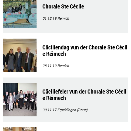
Chorale Ste Cécile
01.12.19
Remich
Cäciliendag vun der Chorale Ste Cécil
e Réimech
28.11.19
Remich
Cäciliefeier vun der Chorale Ste Cécil
e Réimech
30.11.17
Erpeldingen (Bous)