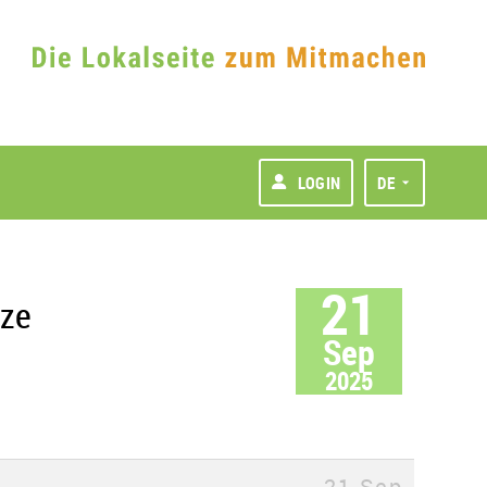
LOGIN
DE
21
nze
Sep
2025
21 Sep