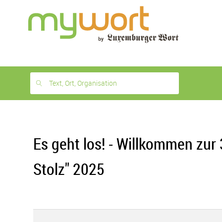
1
month
free
Text, Ort, Organisation
Es geht los! - Willkommen zur
Stolz" 2025