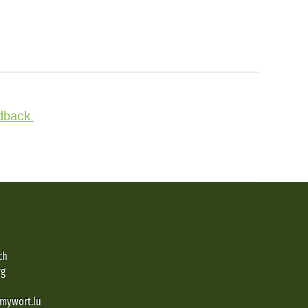
edback.
ch
rg
@mywort.lu