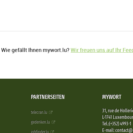
Wie gefällt Ihnen mywort.lu?
Wir freuen uns auf Ihr Fe
PARTNERSEITEN
MYWORT
31, rue de Holleri
telecran.lu
L-1741 Luxembou
gedenken.lu
Tel.:(+352) 4993-1
E-mail: contact
jobfinder.lu