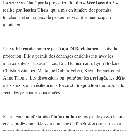
« Wee bass du ? »
La soirée a débuté par la projection du film
Jessica Theis
réalisé par
, qui a mis en lumière des portraits
touchants et courageux de personnes vivant le handicap au
quotidien.
table ronde
Anja Di Bartolomeo
Une
, animée par
, a suivi la
projection. Elle a permis des échanges enrichissants avec les
intervenant·e·s : Jessica Theis, Eric Heimermann, Lynn Bodeux,
Christine Zimmer, Marianne Dublin-Felten, Kevin Feiereisen et
préjugés
défis
Anne Thoma. Les discussions ont porté sur les
, les
,
résilience
force
inspiration
mais aussi sur la
, la
et l’
que suscite le
vécu des personnes concernées.
neuf stands d’information
Par ailleurs,
tenus par des associations
et des professionnel·le·s du domaine de l’inclusion ont permis au
public de s’informer, d’échanger et de poser leurs questions dans un