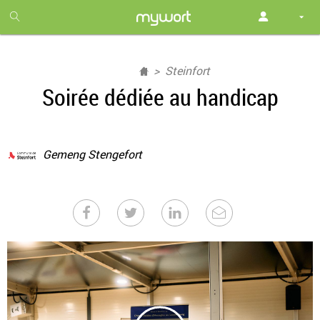
1
month
free
Steinfort
Soirée dédiée au handicap
Gemeng Stengefort