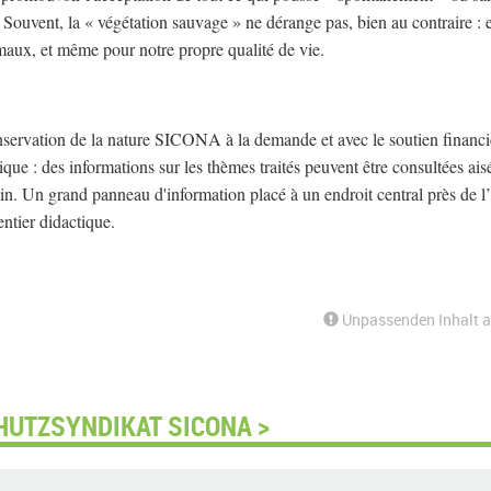
 Souvent, la « végétation sauvage » ne dérange pas, bien au contraire : e
imaux, et même pour notre propre qualité de vie.
onservation de la nature SICONA à la demande et avec le soutien financi
ique : des informations sur les thèmes traités peuvent être consultées ai
in. Un grand panneau d'information placé à un endroit central près de l
entier didactique.
Unpassenden Inhalt 
HUTZSYNDIKAT SICONA >