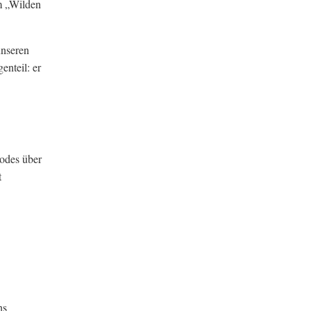
m „Wilden
unseren
enteil: er
Codes über
t
ns