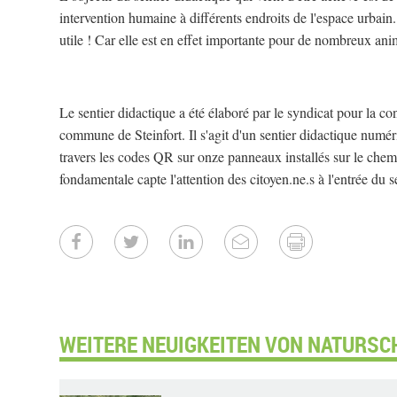
intervention humaine à différents endroits de l'espace urbain.
utile ! Car elle est en effet importante pour de nombreux an
Le sentier didactique a été élaboré par le syndicat pour la c
commune de Steinfort. Il s'agit d'un sentier didactique numér
travers les codes QR sur onze panneaux installés sur le chem
fondamentale capte l'attention des citoyen.ne.s à l'entrée du s
WEITERE NEUIGKEITEN VON NATURSC