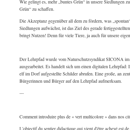
Wie gelingt es, mehr „buntes Grün“ in unsere Siedlungen 
Grün“ zu schaffen.
Die Akzeptanz gegenüber all dem zu fördern, was „spontan“
Siedlungen aufwächst, ist das Ziel des gerade fertiggestellt
bringt Nutzen! Denn für viele Tiere, ja auch für unsere eigen
Der Lehrpfad wurde vom Naturschutzsyndikat SICONA im Auf
ausgearbeitet. Es handelt sich um einen digitalen Lehrpfad
elf im Dorf aufgestellte Schilder abrufen. Eine große, an zen
Bürgerinnen und Bürger auf den Lehrpfad aufmerksam.
---
Comment introduire plus de « vert multicolore » dans nos cit
L'objectif du sentier didactique qui vient d'être achevé est 