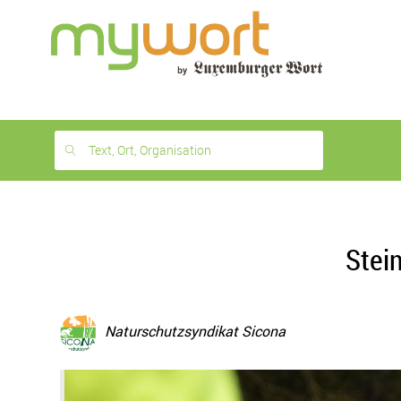
1
month
free
Text, Ort, Organisation
Stei
Naturschutzsyndikat Sicona