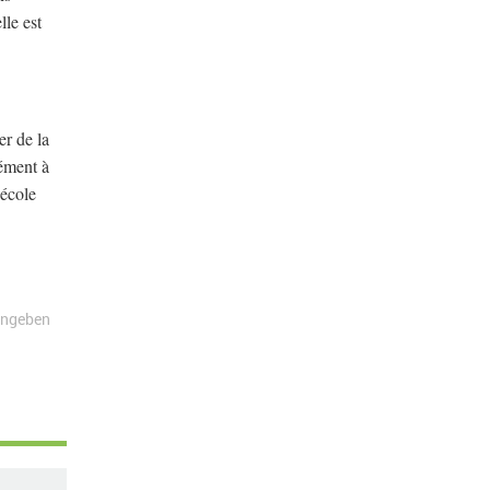
lle est
er de la
sément à
’école
angeben