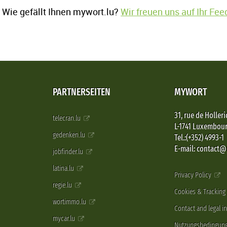
Wie gefällt Ihnen mywort.lu?
Wir freuen uns auf Ihr Fe
PARTNERSEITEN
MYWORT
31, rue de Holleri
telecran.lu
L-1741 Luxembou
gedenken.lu
Tel.:(+352) 4993-1
E-mail: contact
jobfinder.lu
latina.lu
Privacy Policy
regie.lu
Cookies & Tracking
wortimmo.lu
Contact and legal i
mycar.lu
Nutzungsbedingun