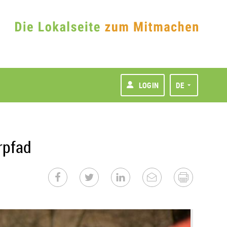
LOGIN
DE
rpfad