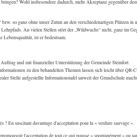
zu bringen? Wohl insbesondere dadurch, mehr Akzeptanz gegenüber de
 bzw. so ganz ohne unser Zutun an den verschiedenartigen Plätzen in 
en Lehrpfads. An vielen Stellen stört der „Wildwuchs“ nicht, ganz im Geg
e Lebensqualität, ist er bedeutsam.
trag und mit finanzieller Unterstützung der Gemeinde Steinfort
: Informationen zu den behandelten Themen lassen sich leicht über QR-
traler Stelle aufgestellte Informationstafel unweit der Grundschule mach
és ? En suscitant davantage d'acceptation pour la « verdure sauvage ».
de promouvoir l'acceptation de tout ce qui pousse « spontanément » ou sa