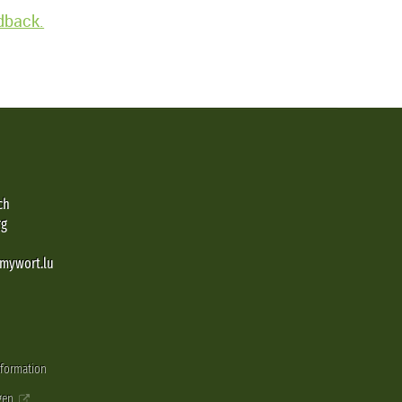
edback.
ch
rg
@mywort.lu
nformation
gen