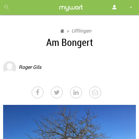
1
month
free
Ulflingen
Am Bongert
Roger Gils