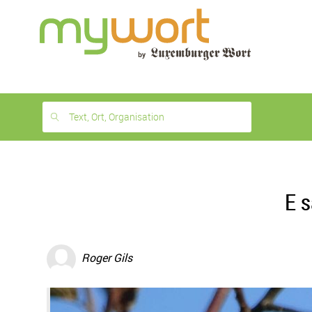
1
month
free
Text, Ort, Organisation
E s
Roger Gils