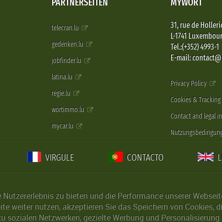
PARTNERSEITEN
MYWORT
31, rue de Holleri
telecran.lu
L-1741 Luxembou
gedenken.lu
Tel.:(+352) 4993-1
E-mail: contact
jobfinder.lu
latina.lu
Privacy Policy
regie.lu
Cookies & Tracking
wortimmo.lu
Contact and legal i
mycar.lu
Nutzungsbedingun
VIRGULE
CONTACTO
Nutzererlebnis zu bieten und die Performance unserer Webseite 
ite weiter nutzen, akzeptieren Sie das Speichern von Cookies, 
u sozialen Netzwerken, gezielte Werbung und Personalisierung 