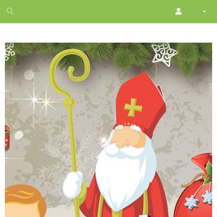
1
month
free