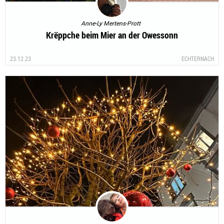
Anne-Ly Mertens-Prott
Krëppche beim Mier an der Owessonn
23.12.23
ECHTERNACH