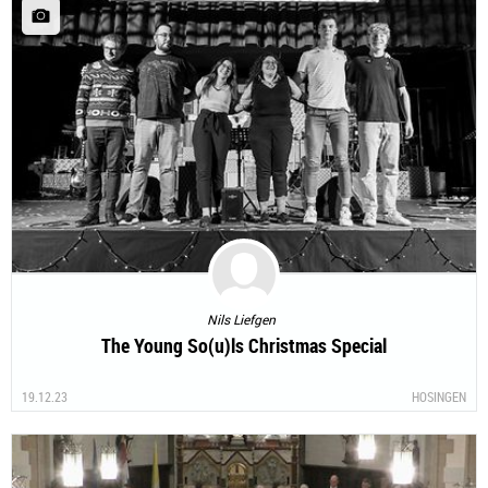
Nils Liefgen
The Young So(u)ls Christmas Special
19.12.23
HOSINGEN