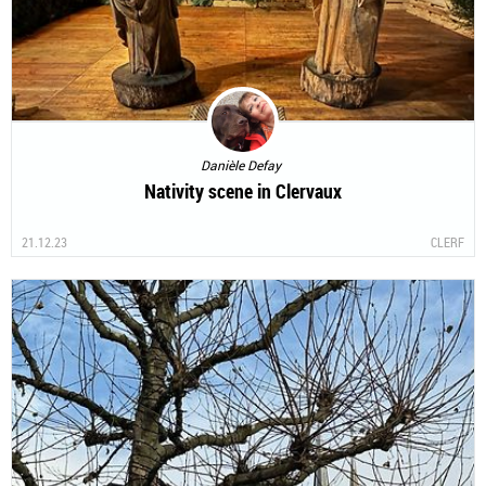
Danièle Defay
Nativity scene in Clervaux
21.12.23
CLERF