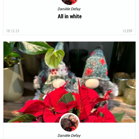
Danièle Defay
All in white
18.12.23
CLERF
Danièle Defay