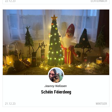
22.12.23
ECHTERNACH
Jeanny Nelissen
Schéin Féierdeeg
21.12.23
WINTGER