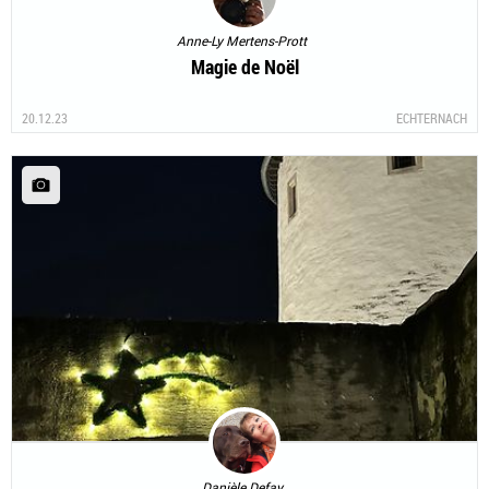
Anne-Ly Mertens-Prott
Magie de Noël
20.12.23
ECHTERNACH
Danièle Defay