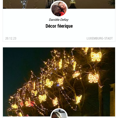
Danièle Defay
Décor féerique
20.12.23
LUXEMBURG-STADT