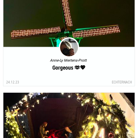
Anne-Ly Mertens-Prott
Gorgeous 🫶💖
24.12.23
ECHTERNACH