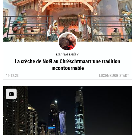
Danièle Defay
La crèche de Noël au Chrëschtmaart:une tradition
incontournable
19.12.23
LUXEMBURG-STADT