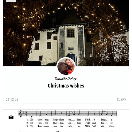
Danièle Defay
Christmas wishes
21.12.23
CLERF