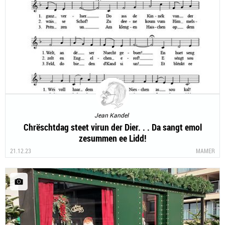
Jean Kandel
Chrëschtdag steet virun der Dier. . . Da sangt emol
zesummen ee Lidd!
21.12.23
MAMER