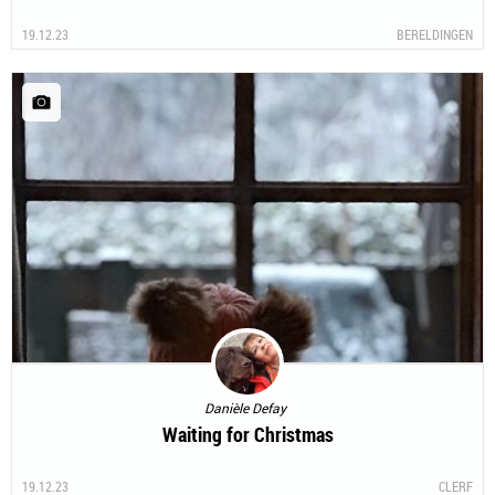
19.12.23
BERELDINGEN
Danièle Defay
Waiting for Christmas
19.12.23
CLERF