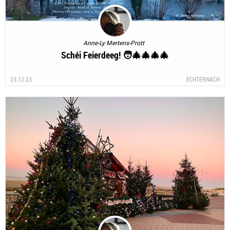
Anne-Ly Mertens-Prott
Schéi Feierdeeg! 🧑‍🎄🎄🎄🎄
23.12.23
ECHTERNACH