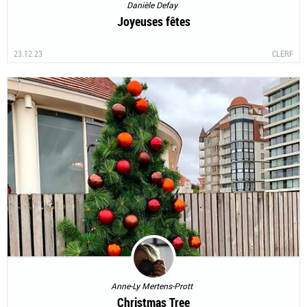
Danièle Defay
Joyeuses fêtes
23.12.23
CLERF
Anne-Ly Mertens-Prott
Christmas Tree