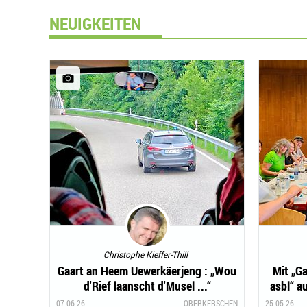
NEUIGKEITEN
Christophe Kieffer-Thill
Gaart an Heem Uewerkäerjeng : „Wou
Mit „G
d'Rief laanscht d'Musel ...“
asbl“ a
07.06.26
OBERKERSCHEN
25.05.26