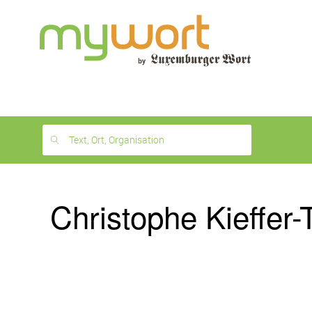
1
month
free
Text, Ort, Organisation
Christophe Kieffer-T