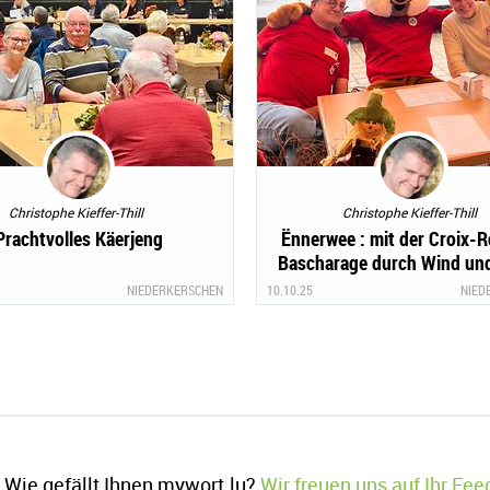
Christophe Kieffer-Thill
Christophe Kieffer-Thill
Prachtvolles Käerjeng
Ënnerwee : mit der Croix-R
Bascharage durch Wind un
NIEDERKERSCHEN
10.10.25
NIED
Wie gefällt Ihnen mywort.lu?
Wir freuen uns auf Ihr Fe