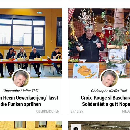
Christophe Kieffer-Thill
Christophe Kieffer-Thill
an Heem Uewerkäerjeng" lässt
Croix-Rouge sl Baschar
die Funken sprühen
Solidaritéit a gutt Nop
OBERKERSCHEN
27.12.25
NIED