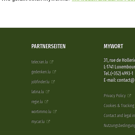
PARTNERSEITEN
MYWORT
31, rue de Holleri
telecran.lu
L-1741 Luxembou
gedenken.lu
Tel.:(+352) 4993-1
E-mail: contact
jobfinder.lu
latina.lu
Privacy Policy
regie.lu
Cookies & Tracking
wortimmo.lu
Contact and legal i
mycar.lu
Nutzungsbedingun