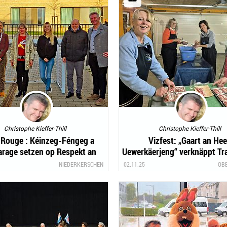
Christophe Kieffer-Thill
Christophe Kieffer-Thill
-Rouge : Kéinzeg-Féngeg a
Vizfest: „Gaart an He
rage setzen op Respekt an
Uewerkäerjeng“ verknäppt Tra
Zesummenhalt
nei Technik
NIEDERKERSCHEN
02.11.25
OB