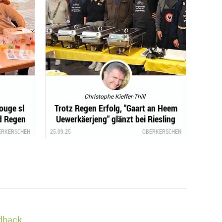
Christophe Kieffer-Thill
ouge sl
Trotz Regen Erfolg, "Gaart an Heem
d Regen
Uewerkäerjeng" glänzt bei Riesling
Open.
ERKERSCHEN
25.09.25
OBERKERSCHEN
edback.