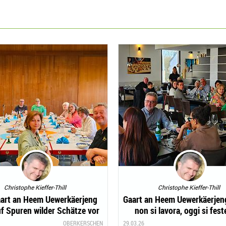
Christophe Kieffer-Thill
Christophe Kieffer-Thill
aart an Heem Uewerkäerjeng
Gaart an Heem Uewerkäerjeng
uf Spuren wilder Schätze vor
non si lavora, oggi si fest
der Haustür
OBERKERSCHEN
29.03.26