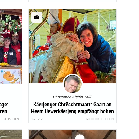
Christophe Kieffer-Thill
age:
Käerjenger Chrëschtmaart: Gaart an
eren
Heem Uewerkäerjeng empfängt hohen
Besuch
ERKERSCHEN
25.12.25
NIEDERKERSCHEN