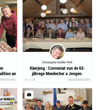
Christophe Kieffer-Thill
em
Käerjeng : Conveniat vun de 65-
dition an
jährege Meedecher a Jongen.
ERKERSCHEN
01.11.25
NIEDERKERSCHEN