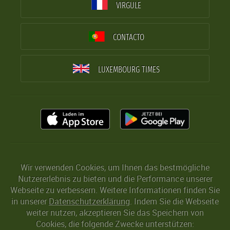
VIRGULE
CONTACTO
LUXEMBOURG TIMES
Wir verwenden Cookies, um Ihnen das bestmögliche
Nutzererlebnis zu bieten und die Performance unserer
Webseite zu verbessern. Weitere Informationen finden Sie
in unserer
Datenschutzerklärung
. Indem Sie die Webseite
weiter nutzen, akzeptieren Sie das Speichern von
Cookies, die folgende Zwecke unterstützen: