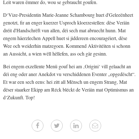
Leit waren ëmmer do, wou se gebraucht goufen.
D‘Vize-Presidentin Marie-Jeanne Schambourg huet d'Geleeënheet
genotzt, fir an enger kuerzer Usproch kloerzestellen: dëse Veräin
dréit d'Handschrëft vun allen, déi sech mat abruecht hunn. Mat
engem häerzlechen Appell huet si jiddereen encouragéiert, dëse
Wee och weiderhin matzegoen. Kommend Aktivitéiten si schonn
an Aussicht, a wien wëll hëllefen, ass och gär gesinn.
Bei engem exzellente Menü gouf hei am ‚Origini‘ vill gelaacht an
déi eng oder aner Anekdot vu verschiddenen Eventer „opgedëscht“.
Et war een sech eens: hei zitt all Mënsch un engem Strang, Mat
dëser staarker Ekipp am Réck bléckt de Veräin mat Optimismus an
d‘Zukunft. Top!