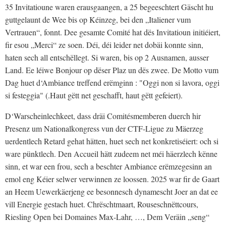
35 Invitatioune waren erausgaangen, a 25 begeeschtert Gäscht hu
guttgelaunt de Wee bis op Kéinzeg, bei den „Italiener vum
Vertrauen“, fonnt. Dee gesamte Comité hat dës Invitatioun initiéiert,
fir esou „Merci“ ze soen. Déi, déi leider net dobäi konnte sinn,
haten sech all entschëllegt. Si waren, bis op 2 Ausnamen, ausser
Land. Ee léiwe Bonjour op dëser Plaz un dës zwee. De Motto vum
Dag huet d‘Ambiance treffend erëmginn : "Oggi non si lavora, oggi
si festeggia" (.Haut gëtt net geschafft, haut gëtt gefeiert).
D‘Warscheinlechkeet, dass dräi Comitésmemberen duerch hir
Presenz um Nationalkongress vun der CTF-Ligue zu Mäerzeg
uerdentlech Retard gehat hätten, huet sech net konkretiséiert: och si
ware pünktlech. Den Accueil hätt zudeem net méi häerzlech kënne
sinn, et war een frou, sech a beschter Ambiance erëmzegesinn an
emol eng Kéier selwer verwinnen ze loossen. 2025 war fir de Gaart
an Heem Uewerkäerjeng ee besonnesch dynamescht Joer an dat ee
vill Energie gestach huet. Chrëschtmaart, Rouseschnëttcours,
Riesling Open bei Domaines Max-Lahr, …, Dem Veräin „seng“