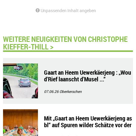
Unpassenden Inhalt angeben
WEITERE NEUIGKEITEN VON CHRISTOPHE
KIEFFER-THILL >
Gaart an Heem Uewerkäerjeng : „Wou
d'Rief laanscht d'Musel ...“
07.06.26
Oberkerschen
Mit „Gaart an Heem Uewerkäerjeng as
bl“ auf Spuren wilder Schätze vor der
Haustür