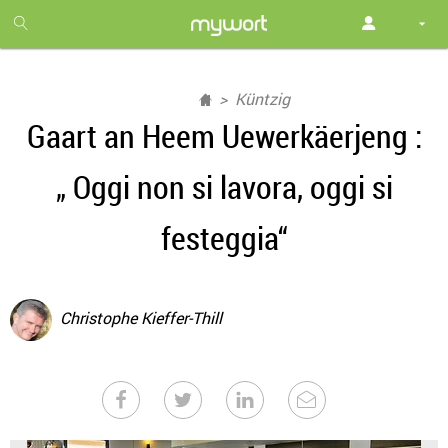
1
month
free
Küntzig
Gaart an Heem Uewerkäerjeng :
„ Oggi non si lavora, oggi si
festeggia“
Christophe Kieffer-Thill