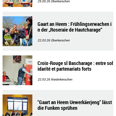
25.05.26
Oberkerschen
Gaart an Heem : Frühlingserwachen i
n der „Roseraie de Hautcharage“
22.03.26
Oberkerschen
Croix-Rouge sl Bascharage : entre sol
idarité et partenariats forts
22.03.26
Niederkerschen
"Gaart an Heem Uewerkäerjeng" lässt
die Funken sprühen