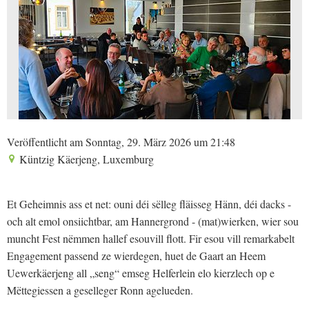
Veröffentlicht am Sonntag, 29. März 2026 um 21:48
Küntzig Käerjeng, Luxemburg
Et Geheimnis ass et net: ouni déi sëlleg fläisseg Hänn, déi dacks -
och alt emol onsiichtbar, am Hannergrond - (mat)wierken, wier sou
muncht Fest nëmmen hallef esouvill flott. Fir esou vill remarkabelt
Engagement passend ze wierdegen, huet de Gaart an Heem
Uewerkäerjeng all „seng“ emseg Helferlein elo kierzlech op e
Mëttegiessen a geselleger Ronn agelueden.