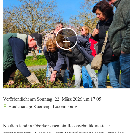
5
Veröffentlicht am Sonntag, 22. März 2026 um 17:05
Hautcharage Käerjeng, Luxembourg
Neulich fand in Oberkerschen ein Rosenschnittkurs statt :
organisiert vom „Gaart an Heem Uewerkäerjeng asbl“, unter der