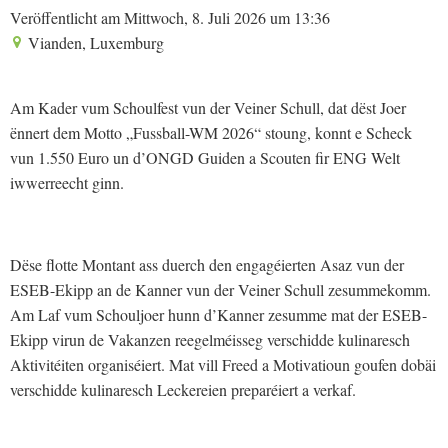
Veröffentlicht am Mittwoch, 8. Juli 2026 um 13:36
Vianden, Luxemburg
Am Kader vum Schoulfest vun der Veiner Schull, dat dëst Joer
ënnert dem Motto „Fussball-WM 2026“ stoung, konnt e Scheck
vun 1.550 Euro un d’ONGD Guiden a Scouten fir ENG Welt
iwwerreecht ginn.
Dëse flotte Montant ass duerch den engagéierten Asaz vun der
ESEB-Ekipp an de Kanner vun der Veiner Schull zesummekomm.
Am Laf vum Schouljoer hunn d’Kanner zesumme mat der ESEB-
Ekipp virun de Vakanzen reegelméisseg verschidde kulinaresch
Aktivitéiten organiséiert. Mat vill Freed a Motivatioun goufen dobäi
verschidde kulinaresch Leckereien preparéiert a verkaf.