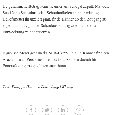
De gesammelte Betrag kënnt Kanner am Senegal zegutt. Mat dëse
Sue kënne Schoulmaterial, Schoulartikelen an aner wichteg
Hëllefsmëttel finanzéiert ginn, fir de Kanner do den Zougang zu
enger qualitativ gudder Schoulausbildung ze erliichteren an hir
Entwécklung ze ënnerstëtzen.
E grousse Merci geet un d’ESEB-Ekipp, un all d’Kanner fir hiren
Asaz an un all Persounen, déi dës flott Aktioun duerch hir
Ënnerstëtzung méiglech gemaach hunn.
Text: Philippe Herman Foto: Jengel Klasen