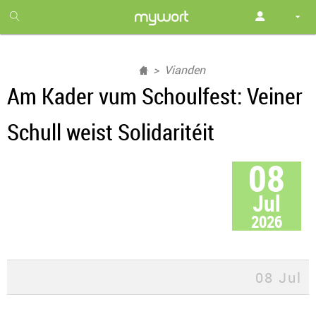
1
month
free
Vianden
Am Kader vum Schoulfest: Veiner
Schull weist Solidaritéit
08
Jul
2026
08 Jul