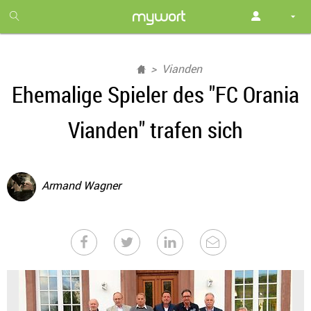
1
month
free
Vianden
Ehemalige Spieler des "FC Orania
Vianden" trafen sich
Armand Wagner