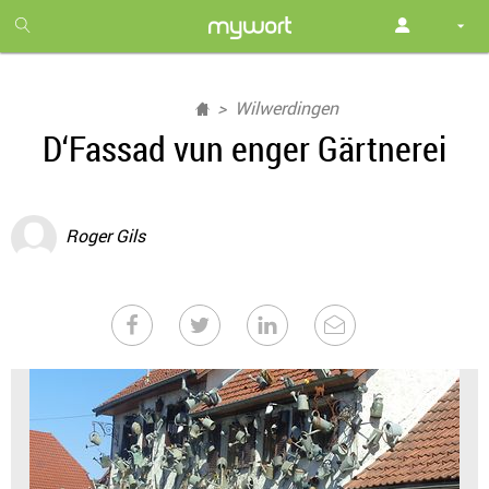
1
month
free
Wilwerdingen
D‘Fassad vun enger Gärtnerei
Roger Gils