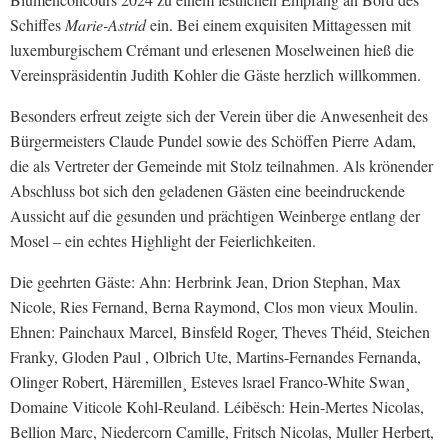
Schiffes
Marie-Astrid
ein. Bei einem exquisiten Mittagessen mit
luxemburgischem Crémant und erlesenen Moselweinen hieß die
Vereinspräsidentin Judith Kohler die Gäste herzlich willkommen.
Besonders erfreut zeigte sich der Verein über die Anwesenheit des
Bürgermeisters Claude Pundel sowie des Schöffen Pierre Adam,
die als Vertreter der Gemeinde mit Stolz teilnahmen. Als krönender
Abschluss bot sich den geladenen Gästen eine beeindruckende
Aussicht auf die gesunden und prächtigen Weinberge entlang der
Mosel – ein echtes Highlight der Feierlichkeiten.
Die geehrten Gäste: Ahn: Herbrink Jean, Drion Stephan, Max
Nicole, Ries Fernand, Berna Raymond, Clos mon vieux Moulin.
Ehnen: Painchaux Marcel, Binsfeld Roger, Theves Théid, Steichen
Franky, Gloden Paul , Olbrich Ute, Martins-Fernandes Fernanda,
Olinger Robert, Häremillen¸ Esteves lsrael Franco-White Swan¸
Domaine Viticole Kohl-Reuland. Léibësch: Hein-Mertes Nicolas,
Bellion Marc, Niedercorn Camille, Fritsch Nicolas, Muller Herbert,