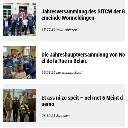
Jahresversammlung des SITCW der G
emeinde Wormeldingen
18.05.26
Wormeldingen
Die Jahreshauptversammlung von No
ël de la Rue in Belair.
19.03.26
Luxemburg-Stadt
Et ass ni ze spéit – och net 6 Méint d
uerno
28.10.25
Strassen