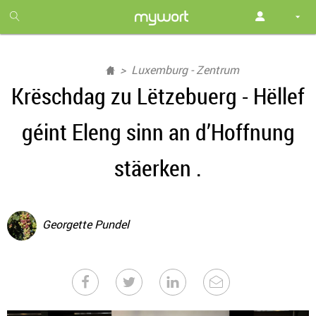
1
month
free
Luxemburg - Zentrum
Krëschdag zu Lëtzebuerg - Hëllef
géint Eleng sinn an d’Hoffnung
stäerken .
Georgette Pundel