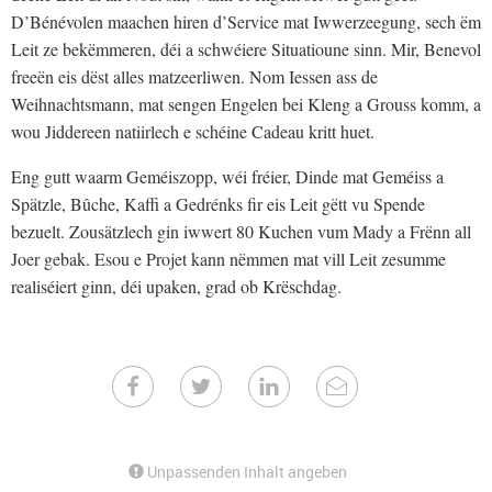
D’Bénévolen maachen hiren d’Service mat Iwwerzeegung, sech ëm
Leit ze bekëmmeren, déi a schwéiere Situatioune sinn. Mir, Benevol
freeën eis dëst alles matzeerliwen. Nom Iessen ass de
Weihnachtsmann, mat sengen Engelen bei Kleng a Grouss komm, a
wou Jiddereen natiirlech e schéine Cadeau kritt huet.
Eng gutt waarm Geméiszopp, wéi fréier, Dinde mat Geméiss a
Spätzle, Bûche, Kaffi a Gedrénks fir eis Leit gëtt vu Spende
bezuelt. Zousätzlech gin iwwert 80 Kuchen vum Mady a Frënn all
Joer gebak. Esou e Projet kann nëmmen mat vill Leit zesumme
realiséiert ginn, déi upaken, grad ob Krëschdag.
Unpassenden Inhalt angeben