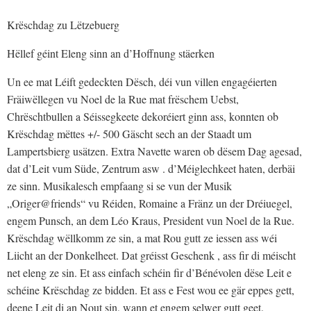
Krëschdag zu Lëtzebuerg
Hëllef géint Eleng sinn an d’Hoffnung stäerken
Un ee mat Léift gedeckten Dësch, déi vun villen engagéierten
Fräiwëllegen vu Noel de la Rue mat frëschem Uebst,
Chrëschtbullen a Séissegkeete dekoréiert ginn ass, konnten ob
Krëschdag mëttes +/- 500 Gäscht sech an der Staadt um
Lampertsbierg usätzen. Extra Navette waren ob dësem Dag agesad,
dat d’Leit vum Süde, Zentrum asw . d’Méiglechkeet haten, derbäi
ze sinn. Musikalesch empfaang si se vun der Musik
„Origer@friends“ vu Réiden, Romaine a Fränz un der Dréiuegel,
engem Punsch, an dem Léo Kraus, President vun Noel de la Rue.
Krëschdag wëllkomm ze sin, a mat Rou gutt ze iessen ass wéi
Liicht an der Donkelheet. Dat gréisst Geschenk , ass fir di méischt
net eleng ze sin. Et ass einfach schéin fir d’Bénévolen dëse Leit e
schéine Krëschdag ze bidden. Et ass e Fest wou ee gär eppes gett,
deene Leit di an Nout sin, wann et engem selwer gutt geet.