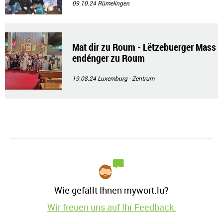
09.10.24
Rümelingen
Mat dir zu Roum - Lëtzebuerger Mass
endénger zu Roum
19.08.24
Luxemburg - Zentrum
Wie gefällt Ihnen mywort.lu?
Wir freuen uns auf Ihr Feedback.