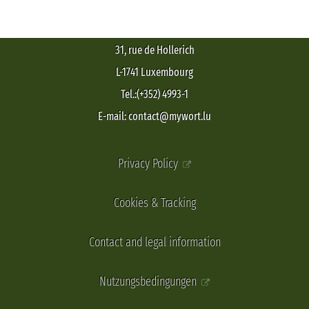
31, rue de Hollerich
L-1741 Luxembourg
Tel.:(+352) 4993-1
E-mail: contact@mywort.lu
Privacy Policy
Cookies & Tracking
Contact and legal information
Nutzungsbedingungen