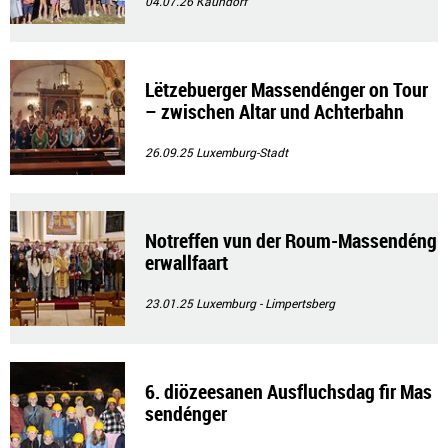
04.07.26
Kaundorf
Lëtzebuerger Massendénger on Tour
– zwischen Altar und Achterbahn
26.09.25
Luxemburg-Stadt
Notreffen vun der Roum-Massendéng
erwallfaart
23.01.25
Luxemburg - Limpertsberg
6. diözeesanen Ausfluchsdag fir Mas
sendénger