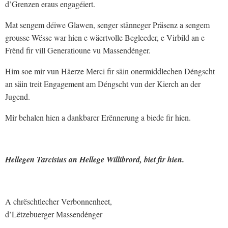
d’Grenzen eraus engagéiert.
Mat sengem déiwe Glawen, senger stänneger Präsenz a sengem
grousse Wësse war hien e wäertvolle Begleeder, e Virbild an e
Frënd fir vill Generatioune vu Massendénger.
Him soe mir vun Häerze Merci fir säin onermiddlechen Déngscht
an säin treit Engagement am Déngscht vun der Kierch an der
Jugend.
Mir behalen hien a dankbarer Erënnerung a biede fir hien.
Hellegen Tarcisius an Hellege Willibrord, biet fir hien.
A chrëschtlecher Verbonnenheet,
d’Lëtzebuerger Massendénger