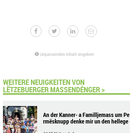
Unpassenden Inhalt angeben
WEITERE NEUIGKEITEN VON
LËTZEBUERGER MASSENDÉNGER >
An der Kanner- a Familljemass um Pe
rmësknupp denke mir un den hellege
n Tarcisius