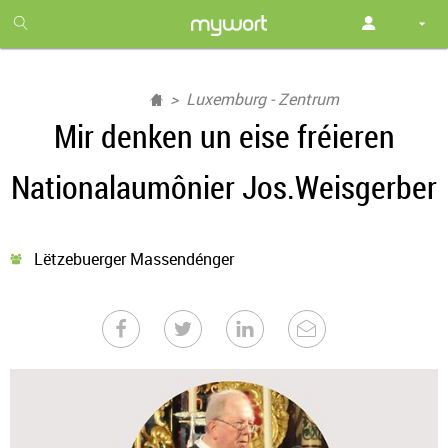
1
month
free
Luxemburg - Zentrum
Mir denken un eise fréieren
Nationalaumônier Jos.Weisgerber
Lëtzebuerger Massendénger