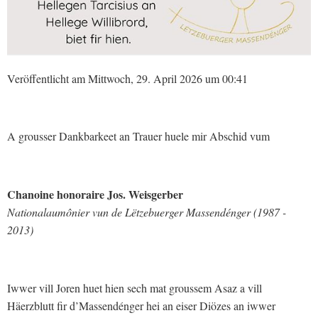
Veröffentlicht am Mittwoch, 29. April 2026 um 00:41
A grousser Dankbarkeet an Trauer huele mir Abschid vum
Chanoine honoraire Jos. Weisgerber
Nationalaumônier vun de Lëtzebuerger Massendénger (1987 -
2013)
Iwwer vill Joren huet hien sech mat groussem Asaz a vill
Häerzblutt fir d’Massendénger hei an eiser Diözes an iwwer