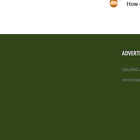
How d
ADVERT
Classified
service.to