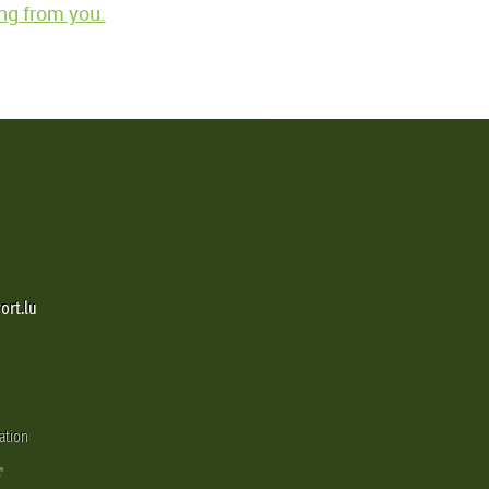
ng from you.
ort.lu
ation