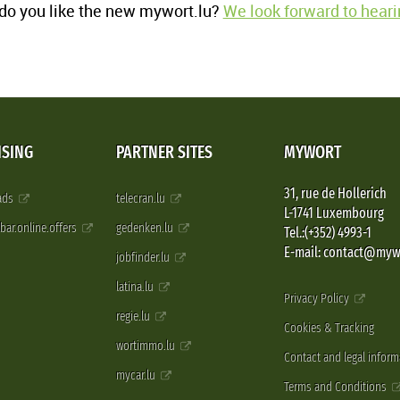
o you like the new mywort.lu?
We look forward to heari
ISING
PARTNER SITES
MYWORT
31, rue de Hollerich
 ads
telecran.lu
L-1741 Luxembourg
pbar.online.offers
gedenken.lu
Tel.:(+352) 4993-1
E-mail: contact@myw
jobfinder.lu
latina.lu
Privacy Policy
regie.lu
Cookies & Tracking
wortimmo.lu
Contact and legal inform
mycar.lu
Terms and Conditions