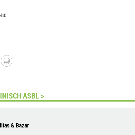
éit!
INISCH ASBL >
ílias & Bazar