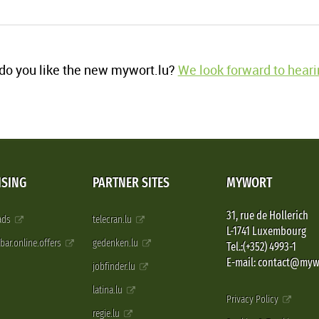
o you like the new mywort.lu?
We look forward to heari
ISING
PARTNER SITES
MYWORT
31, rue de Hollerich
 ads
telecran.lu
L-1741 Luxembourg
pbar.online.offers
gedenken.lu
Tel.:(+352) 4993-1
E-mail: contact@myw
jobfinder.lu
latina.lu
Privacy Policy
regie.lu