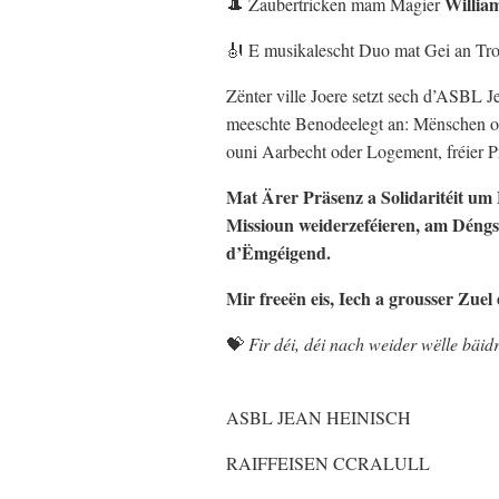
Willia
🎩 Zaubertricken mam Magier
🎻 E musikalescht Duo mat Gei an Tro
Zënter ville Joere setzt sech d’ASBL 
meeschte Benodeelegt an: Mënschen o
ouni Aarbecht oder Logement, fréier P
Mat Ärer Präsenz a Solidaritéit um F
Missioun weiderzeféieren, am Déngs
d’Ëmgéigend.
Mir freeën eis, Iech a grousser Zuel
💝
Fir déi, déi nach weider wëlle bäi
ASBL JEAN HEINISCH
RAIFFEISEN CCRALULL