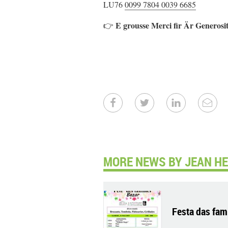
LU76
0099 7804 0039 6685
E grousse Merci fir Är Generosit
👉
MORE NEWS BY JEAN HE
Festa das fam