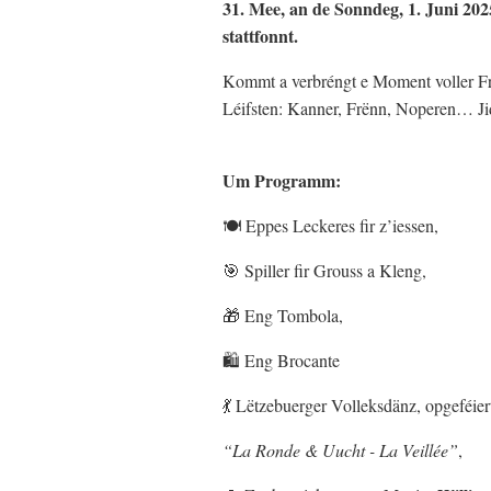
31. Mee, an de Sonndeg, 1. Juni 202
stattfonnt.
Kommt a verbréngt e Moment voller F
Léifsten: Kanner, Frënn, Noperen… J
Um Programm:
🍽️ Eppes Leckeres fir z’iessen,
🎯 Spiller fir Grouss a Kleng,
🎁 Eng Tombola,
🛍️ Eng Brocante
💃 Lëtzebuerger Volleksdänz, opgeféi
“La Ronde & Uucht - La Veillée”
,