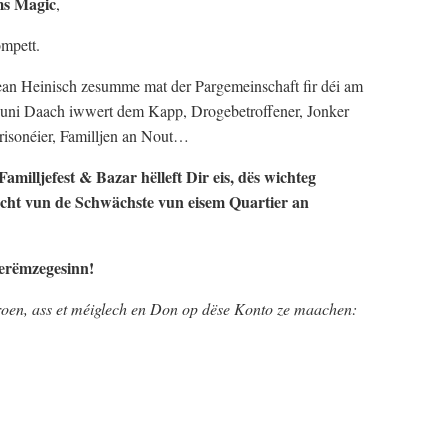
ms Magic
,
mpett.
Jean Heinisch zesumme mat der Pargemeinschaft fir déi am
uni Daach iwwert dem Kapp, Drogebetroffener, Jonker
risonéier, Familljen an Nout…
amilljefest & Bazar hëlleft Dir eis, dës wichteg
cht vun de Schwächste vun eisem Quartier an
 erëmzegesinn!
droen, ass et méiglech en Don op dëse Konto ze maachen: