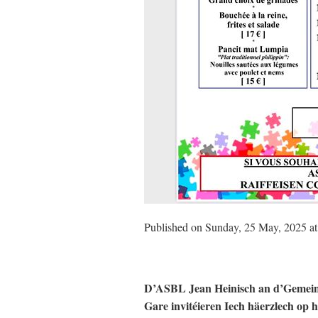
Published on Sunday, 25 May, 2025 at
D’ASBL Jean Heinisch an d’Gemeins
Gare invitéieren Iech häerzlech op h