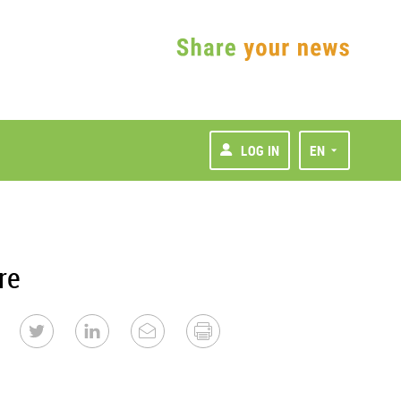
LOG IN
EN
re