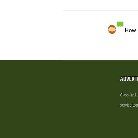
How d
ADVERT
Classified
service.to