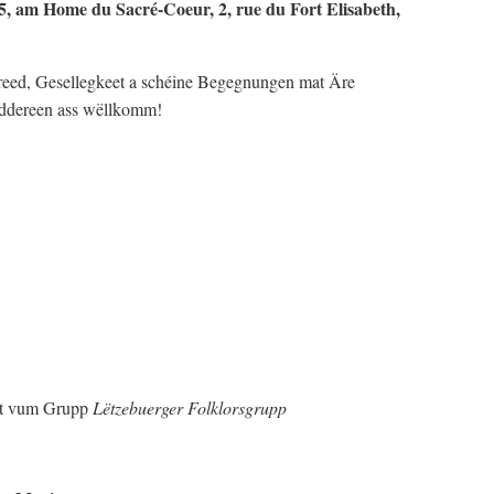
5, am Home du Sacré-Coeur, 2, rue du Fort Elisabeth,
reed, Gesellegkeet a schéine Begegnungen mat Äre
iddereen ass wëllkomm!
ert vum Grupp
Lëtzebuerger Folklorsgrupp