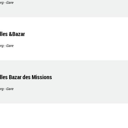
g - Gare
lles &Bazar
g - Gare
lles Bazar des Missions
g - Gare