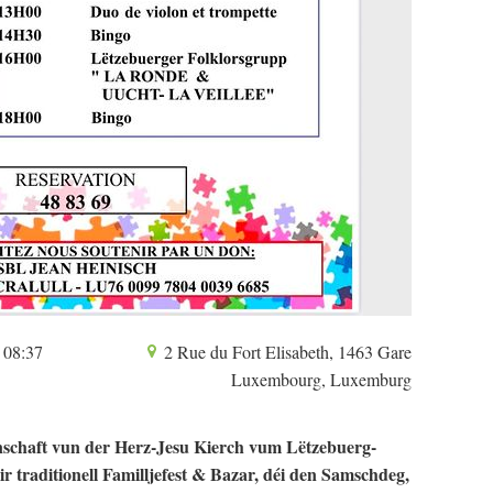
 08:37
2 Rue du Fort Elisabeth, 1463 Gare
Luxembourg, Luxemburg
chaft vun der Herz-Jesu Kierch vum Lëtzebuerg-
ir traditionell Familljefest & Bazar, déi den Samschdeg,