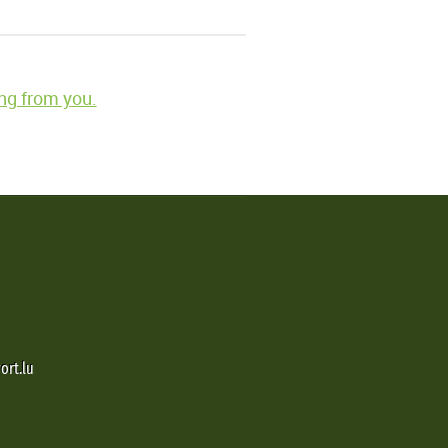
ng from you.
ort.lu