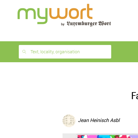
1
month
free
Text, locality, organisation
F
Jean Heinisch Asbl