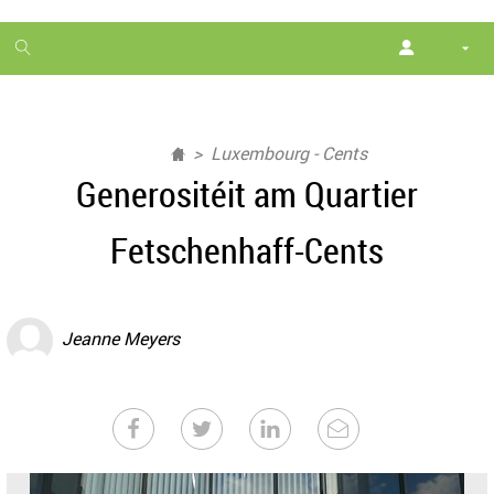
1
month
free
Luxembourg - Cents
Generositéit am Quartier
Fetschenhaff-Cents
Jeanne Meyers