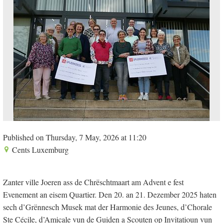
Published on Thursday, 7 May, 2026 at 11:20
Cents Luxemburg
Zanter ville Joeren ass de Chrëschtmaart am Advent e fest
Evenement an eisem Quartier. Den 20. an 21. Dezember 2025 haten
sech d’Grënnesch Musek mat der Harmonie des Jeunes, d’Chorale
Ste Cécile, d’Amicale vun de Guiden a Scouten op Invitatioun vun