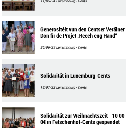
11/05/24
Luxembourg - Cents
Generositéit vun den Centser Veräiner
Don fir de Projet „Reech eng Hand“
26/06/23
Luxembourg - Cents
Solidarität in Luxemburg-Cents
18/07/22
Luxembourg - Cents
Solidarität zur Weihnachtszeit - 10 00
0€ in Fetschenhof-Cents gespendet