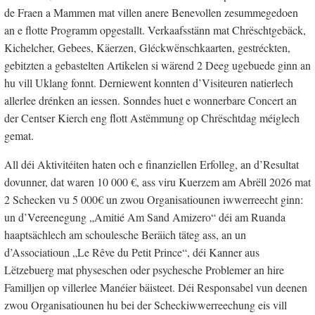
de Fraen a Mammen mat villen anere Benevollen zesummegedoen
an e flotte Programm opgestallt. Verkaafsstänn mat Chrëschtgebäck,
Kichelcher, Gebees, Käerzen, Gléckwënschkaarten, gestréckten,
gebitzten a gebastelten Artikelen si wärend 2 Deeg ugebuede ginn an
hu vill Uklang fonnt. Derniewent konnten d’Visiteuren natierlech
allerlee drénken an iessen. Sonndes huet e wonnerbare Concert an
der Centser Kierch eng flott Astëmmung op Chrëschtdag méiglech
gemat.
All déi Aktivitéiten haten och e finanziellen Erfolleg, an d’Resultat
dovunner, dat waren 10 000 €, ass viru Kuerzem am Abrëll 2026 mat
2 Schecken vu 5 000€ un zwou Organisatiounen iwwerreecht ginn:
un d’Vereenegung „Amitié Am Sand Amizero“ déi am Ruanda
haaptsächlech am schoulesche Beräich täteg ass, an un
d’Associatioun „Le Rêve du Petit Prince“, déi Kanner aus
Lëtzebuerg mat physeschen oder psychesche Problemer an hire
Familljen op villerlee Manéier bäisteet. Déi Responsabel vun deenen
zwou Organisatiounen hu bei der Scheckiwwerreechung eis vill