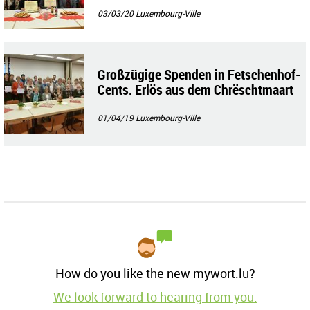
03/03/20
Luxembourg-Ville
Großzügige Spenden in Fetschenhof-
Cents. Erlös aus dem Chrëschtmaart
01/04/19
Luxembourg-Ville
How do you like the new mywort.lu?
We look forward to hearing from you.