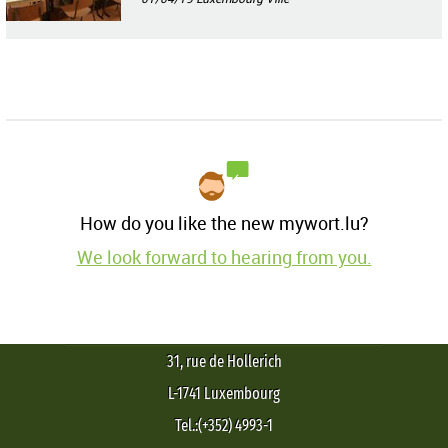
How do you like the new mywort.lu?
We look forward to hearing from you.
31, rue de Hollerich
L-1741 Luxembourg
Tel.:(+352) 4993-1