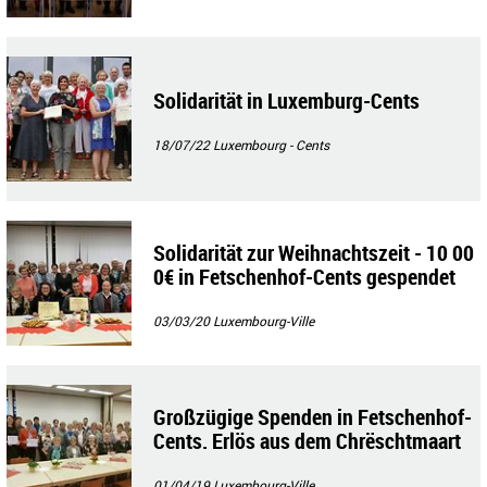
Solidarität in Luxemburg-Cents
18/07/22
Luxembourg - Cents
Solidarität zur Weihnachtszeit - 10 00
0€ in Fetschenhof-Cents gespendet
03/03/20
Luxembourg-Ville
Großzügige Spenden in Fetschenhof-
Cents. Erlös aus dem Chrëschtmaart
01/04/19
Luxembourg-Ville