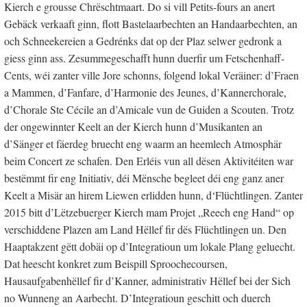
Kierch e grousse Chrëschtmaart. Do si vill Petits-fours an anert
Gebäck verkaaft ginn, flott Bastelaarbechten an Handaarbechten, an
och Schneekereien a Gedrénks dat op der Plaz selwer gedronk a
giess ginn ass. Zesummegeschafft hunn duerfir um Fetschenhaff-
Cents, wéi zanter ville Jore schonns, folgend lokal Veräiner: d’Fraen
a Mammen, d’Fanfare, d’Harmonie des Jeunes, d’Kannerchorale,
d’Chorale Ste Cécile an d’Amicale vun de Guiden a Scouten. Trotz
der ongewinnter Keelt an der Kierch hunn d’Musikanten an
d’Sänger et fäerdeg bruecht eng waarm an heemlech Atmosphär
beim Concert ze schafen. Den Erléis vun all dësen Aktivitéiten war
bestëmmt fir eng Initiativ, déi Mënsche begleet déi eng ganz aner
Keelt a Misär an hirem Liewen erlidden hunn, d‘Flüchtlingen. Zanter
2015 bitt d’Lëtzebuerger Kierch mam Projet „Reech eng Hand“ op
verschiddene Plazen am Land Hëllef fir dës Flüchtlingen un. Den
Haaptakzent gëtt dobäi op d’Integratioun um lokale Plang geluecht.
Dat heescht konkret zum Beispill Sproochecoursen,
Hausaufgabenhëllef fir d’Kanner, administrativ Hëllef bei der Sich
no Wunneng an Aarbecht. D’Integratioun geschitt och duerch