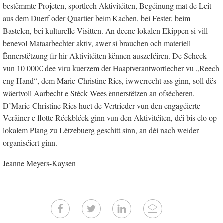
bestëmmte Projeten, sportlech Aktivitéiten, Begéinung mat de Leit
aus dem Duerf oder Quartier beim Kachen, bei Fester, beim
Bastelen, bei kulturelle Visitten. An deene lokalen Ekippen si vill
benevol Mataarbechter aktiv, awer si brauchen och materiell
Ënnerstëtzung fir hir Aktivitéiten kënnen auszeféiren. De Scheck
vun 10 000€ dee viru kuerzem der Haaptverantwortlecher vu „Reech
eng Hand“, dem Marie-Christine Ries, iwwerrecht ass ginn, soll dës
wäertvoll Aarbecht e Stéck Wees ënnerstëtzen an ofsécheren.
D’Marie-Christine Ries huet de Vertrieder vun den engagéierte
Veräiner e flotte Réckbléck ginn vun den Aktivitéiten, déi bis elo op
lokalem Plang zu Lëtzebuerg geschitt sinn, an déi nach weider
organiséiert ginn.
Jeanne Meyers-Kaysen