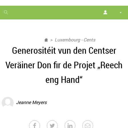
1
month
free
Luxembourg - Cents
Generositéit vun den Centser
Veräiner Don fir de Projet „Reech
eng Hand“
Jeanne Meyers