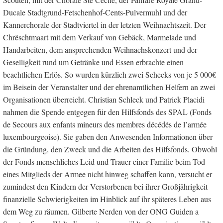
Ducale Stadtgrund-Fetschenhof-Cents-Pulvermuhl und der
Kannerchorale der Stadtviertel in der letzten Weihnachtszeit. Der
Chrëschtmaart mit dem Verkauf von Gebäck, Marmelade und
Handarbeiten, dem ansprechenden Weihnachskonzert und der
Geselligkeit rund um Getränke und Essen erbrachte einen
beachtlichen Erlös. So wurden kürzlich zwei Schecks von je 5 000€
im Beisein der Veranstalter und der ehrenamtlichen Helfern an zwei
Organisationen überreicht. Christian Schleck und Patrick Placidi
nahmen die Spende entgegen für den Hilfsfonds des SPAL (Fonds
de Secours aux enfants mineurs des membres décédés de l’armée
luxembourgeoise). Sie gaben den Anwesenden Informationen über
die Gründung, den Zweck und die Arbeiten des Hilfsfonds. Obwohl
der Fonds menschliches Leid und Trauer einer Familie beim Tod
eines Mitglieds der Armee nicht hinweg schaffen kann, versucht er
zumindest den Kindern der Verstorbenen bei ihrer Großjährigkeit
finanzielle Schwierigkeiten im Hinblick auf ihr späteres Leben aus
dem Weg zu räumen. Gilberte Nerden von der ONG Guiden a