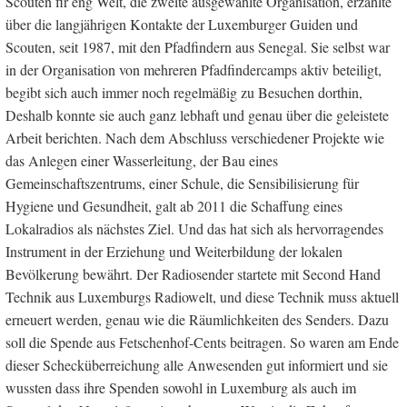
Scouten fir eng Welt, die zweite ausgewählte Organisation, erzählte
über die langjährigen Kontakte der Luxemburger Guiden und
Scouten, seit 1987, mit den Pfadfindern aus Senegal. Sie selbst war
in der Organisation von mehreren Pfadfindercamps aktiv beteiligt,
begibt sich auch immer noch regelmäßig zu Besuchen dorthin,
Deshalb konnte sie auch ganz lebhaft und genau über die geleistete
Arbeit berichten. Nach dem Abschluss verschiedener Projekte wie
das Anlegen einer Wasserleitung, der Bau eines
Gemeinschaftszentrums, einer Schule, die Sensibilisierung für
Hygiene und Gesundheit, galt ab 2011 die Schaffung eines
Lokalradios als nächstes Ziel. Und das hat sich als hervorragendes
Instrument in der Erziehung und Weiterbildung der lokalen
Bevölkerung bewährt. Der Radiosender startete mit Second Hand
Technik aus Luxemburgs Radiowelt, und diese Technik muss aktuell
erneuert werden, genau wie die Räumlichkeiten des Senders. Dazu
soll die Spende aus Fetschenhof-Cents beitragen. So waren am Ende
dieser Schecküberreichung alle Anwesenden gut informiert und sie
wussten dass ihre Spenden sowohl in Luxemburg als auch im