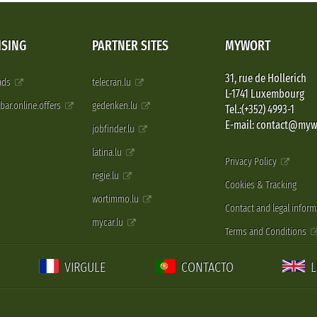
ISING
PARTNER SITES
MYWORT
31, rue de Hollerich
 ads
telecran.lu
L-1741 Luxembourg
pbar.online.offers
gedenken.lu
Tel.:(+352) 4993-1
E-mail: contact@myw
jobfinder.lu
latina.lu
Privacy Policy
regie.lu
Cookies & Tracking
wortimmo.lu
Contact and legal inform
mycar.lu
Terms and Conditions
VIRGULE
CONTACTO