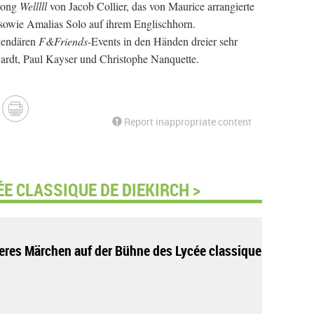
 Song
Welllll
von Jacob Collier, das von Maurice arrangierte
 sowie Amalias Solo auf ihrem Englischhorn.
egendären
F&Friends
-Events in den Händen dreier sehr
Hardt, Paul Kayser und Christophe Nanquette.
Report inappropriate content
E CLASSIQUE DE DIEKIRCH >
eres Märchen auf der Bühne des Lycée classique