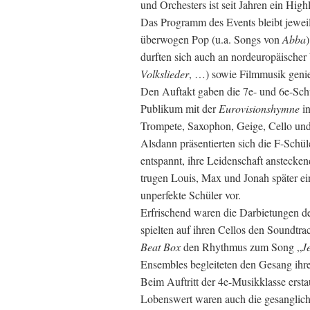
und Orchesters ist seit Jahren ein Hig
Das Programm des Events bleibt jeweil
überwogen Pop (u.a. Songs von
Abba
durften sich auch an nordeuropäischer
Volkslieder
, …) sowie Filmmusik geni
Den Auftakt gaben die 7e- und 6e-Schü
Publikum mit der
Eurovisionshymne
i
Trompete, Saxophon, Geige, Cello und
Alsdann präsentierten sich die F-Schüle
entspannt, ihre Leidenschaft anstecken
trugen Louis, Max und Jonah später ein
unperfekte Schüler vor.
Erfrischend waren die Darbietungen de
spielten auf ihren Cellos den Soundtra
Beat Box
den Rhythmus zum Song „
J
Ensembles begleiteten den Gesang ihr
Beim Auftritt der 4e-Musikklasse ers
Lobenswert waren auch die gesanglich