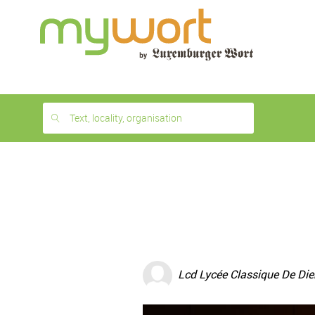
1
month
free
Text, locality, organisation
Lcd Lycée Classique De Die