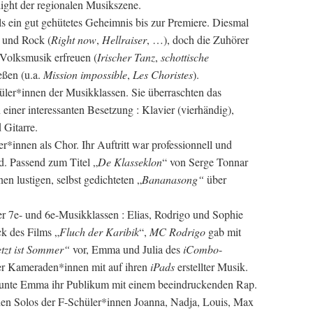
hlight der regionalen Musikszene.
s ein gut gehütetes Geheimnis bis zur Premiere. Diesmal
) und Rock (
Right now
,
Hellraiser
, …), doch die Zuhörer
 Volksmusik erfreuen (
Irischer Tanz
,
schottische
eßen (u.a.
Mission impossible
,
Les Choristes
).
ler*innen der Musikklassen. Sie überraschten das
n einer interessanten Besetzung : Klavier (vierhändig),
 Gitarre.
r*innen als Chor. Ihr Auftritt war professionnell und
d. Passend zum Titel „
De Klasseklon
“ von Serge Tonnar
en lustigen, selbst gedichteten „
Bananasong“
über
r 7e- und 6e-Musikklassen : Elias, Rodrigo und Sophie
ck des Films „
Fluch der Karibik
“,
MC Rodrigo
gab mit
etzt ist Sommer“
vor, Emma und Julia des
iCombo
-
er Kameraden*innen mit auf ihren
iPads
erstellter Musik.
taunte Emma ihr Publikum mit einem beeindruckenden Rap.
en Solos der F-Schüler*innen Joanna, Nadja, Louis, Max