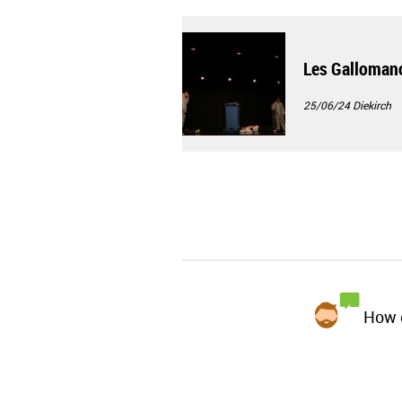
Les Gallomano
25/06/24
Diekirch
How d