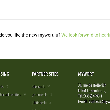
o you like the new mywort.lu?
We look forward to heari
ISING
PARTNER SITES
MYWORT
31, rue de Hollerich
 ads
telecran.lu
L-1741 Luxembourg
pbar.online.offers
gedenken.lu
Tel.:(+352) 4993-1
E-mail: contact@myw
jobfinder.lu