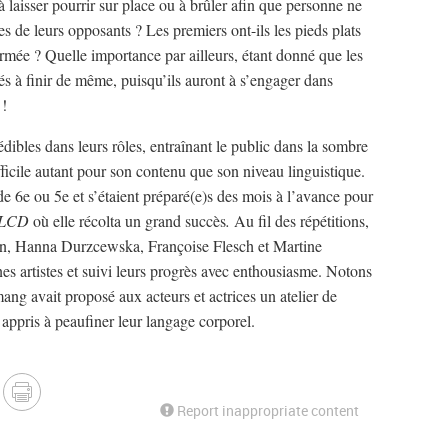
à laisser pourrir sur place ou à brûler afin que personne ne
les de leurs opposants ? Les premiers ont-ils les pieds plats
formée ? Quelle importance par ailleurs, étant donné que les
 à finir de même, puisqu’ils auront à s’engager dans
 !
rédibles dans leurs rôles, entraînant le public dans la sombre
fficile autant pour son contenu que son niveau linguistique.
de 6e ou 5e et s’étaient préparé(e)s des mois à l’avance pour
LCD
où elle récolta un grand succès
.
Au fil des répétitions,
en, Hanna Durzcewska, Françoise Flesch et Martine
s artistes et suivi leurs progrès avec enthousiasme. Notons
ng avait proposé aux acteurs et actrices un atelier de
 appris à peaufiner leur langage corporel.
Report inappropriate content