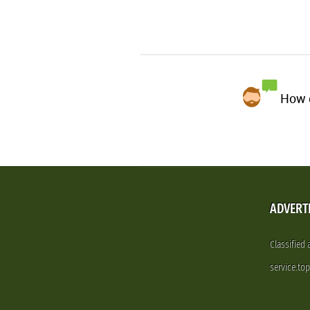
How d
ADVERT
Classified
service.to