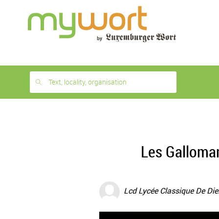
1
month
free
Text, locality, organisation
Les Galloman
Lcd Lycée Classique De Die