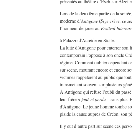
présentés au théâtre d’Esch-sur-Alzette 
Lors de la deuxième partie de la soirée,
moderne d’
Antigone
(
Si je crève, ce 
l’honneur de jouer au
Festival Interna
à Palazzo d’Acreide en Sicile.
La lutte d’Antigone pour enterrer son 
contemporain l’oppose à son oncle Créo
régime. Comment oublier cependant ces 
sur scène, mourant encore et encore so
victimes rappelèrent au public que tout
transmettant souvent sur plusieurs géné
À Antigone qui refuse l’oubli du passé 
leur frère
a joué et perdu
– sans plus. 
d’Antigone. Le jeune homme tombe sous
plaide la cause auprès de Créon, son p
Il y eut d’autre part sur scène ces pers