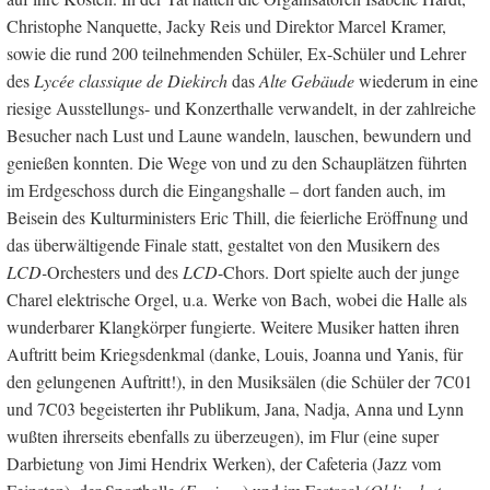
Christophe Nanquette, Jacky Reis und Direktor Marcel Kramer,
sowie die rund 200 teilnehmenden Schüler, Ex-Schüler und Lehrer
des
Lycée classique de Diekirch
das
Alte Gebäude
wiederum in eine
riesige Ausstellungs- und Konzerthalle verwandelt, in der zahlreiche
Besucher nach Lust und Laune wandeln, lauschen, bewundern und
genießen konnten. Die Wege von und zu den Schauplätzen führten
im Erdgeschoss durch die Eingangshalle – dort fanden auch, im
Beisein des Kulturministers Eric Thill, die feierliche Eröffnung und
das überwältigende Finale statt, gestaltet von den Musikern des
LCD-
Orchesters und des
LCD
-Chors. Dort spielte auch der junge
Charel elektrische Orgel, u.a. Werke von Bach, wobei die Halle als
wunderbarer Klangkörper fungierte. Weitere Musiker hatten ihren
Auftritt beim Kriegsdenkmal (danke, Louis, Joanna und Yanis, für
den gelungenen Auftritt!), in den Musiksälen (die Schüler der 7C01
und 7C03 begeisterten ihr Publikum, Jana, Nadja, Anna und Lynn
wußten ihrerseits ebenfalls zu überzeugen), im Flur (eine super
Darbietung von Jimi Hendrix Werken), der Cafeteria (Jazz vom