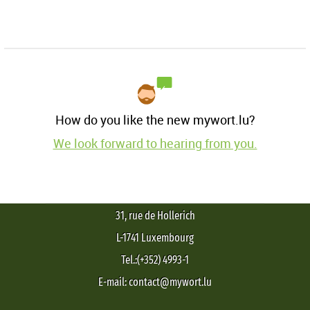
How do you like the new mywort.lu?
We look forward to hearing from you.
31, rue de Hollerich
L-1741 Luxembourg
Tel.:(+352) 4993-1
E-mail: contact@mywort.lu