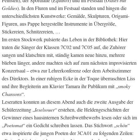
Feinsten), der Sporthalle (
Equinox
) und im Festsaal (
Oldies but
Goldies
). In den Fluren und im Festsaal standen und hingen die
unterschiedlichsten Kunstwerke: Gemälde, Skulpturen, Origami-
Figuren, aus Pappe hergestellte Instrumente in Übergröße,
Stickereien, Schnitzereien, …
Im ersten Stockwerk pulsierte das Leben in der Bibliothek: Hier
traten die Sänger der Klassen 7C02 und 7C05 auf, die Zuhörer
sangen und klatschten mit, ständig kamen neue hinzu, mehrere
blieben länger, andere machten sich auf zum nächsten improvisierten
Konzertsaal – etwa zur Lehrerkonferenz oder dem Arbeitszimmer
des Direktors. In einer ruhigen Ecke in der Toque überraschten Liss
und ihre Begleiterin am Klavier Tamara ihr Publikum mit „
smoky
Chansons
“.
Leseratten konnten an diesem Abend auch die zweite Ausgabe der
Schülerzeitung „
Ieselsouer
“ erstehen, die Heldengeschichten der
Gewinner eines hausinternen Schreibwettbewerbs lesen oder sich im
„
Poetomat
“ ein Gedicht schreiben lassen. Das Stichwort „
schön
“
etwa inspirierte die jungen Poeten der 3CA01 zu folgenden Zeilen: