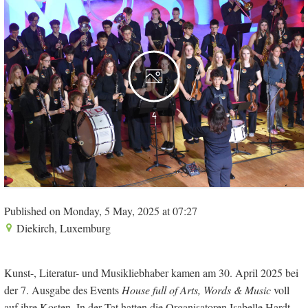
4
Published on Monday, 5 May, 2025 at 07:27
Diekirch, Luxemburg
Kunst-, Literatur- und Musikliebhaber kamen am 30. April 2025 bei
der 7. Ausgabe des Events
House full of Arts, Words & Music
voll
auf ihre Kosten. In der Tat hatten die Organisatoren Isabelle Hardt,