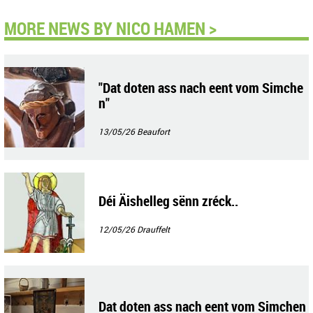
MORE NEWS BY NICO HAMEN >
"Dat doten ass nach eent vom Simche
n"
13/05/26
Beaufort
Déi Äishelleg sënn zréck..
12/05/26
Drauffelt
Dat doten ass nach eent vom Simchen