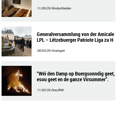
11/05/26
Rindschleiden
Generalversammlung von der Amicale
LPL – Lëtzebuerger Patriote Liga zu H
ousen
28/03/26
Hosingen
“Wéi den Damp op Buergsonndig geet,
esou geet en de ganze Virsummer”.
…..
11/02/26
Drauffelt