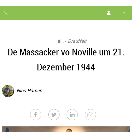
1
month
free
Drauffelt
De Massacker vo Noville um 21.
Dezember 1944
Nico Hamen