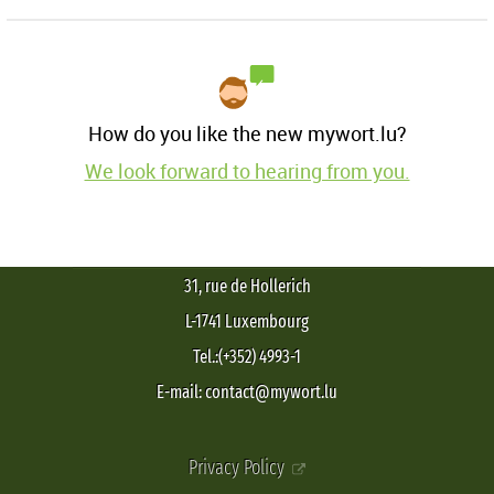
How do you like the new mywort.lu?
We look forward to hearing from you.
31, rue de Hollerich
L-1741 Luxembourg
Tel.:(+352) 4993-1
E-mail: contact@mywort.lu
Privacy Policy