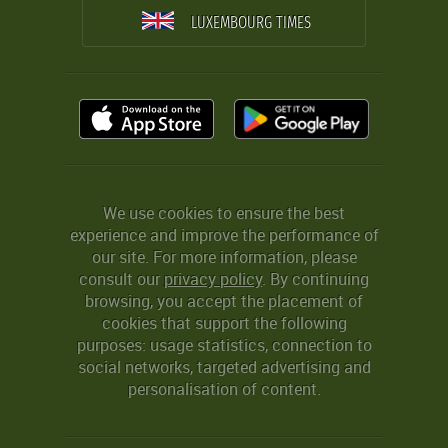
LUXEMBOURG TIMES
We use cookies to ensure the best
experience and improve the performance of
our site. For more information, please
consult our
privacy policy
. By continuing
browsing, you accept the placement of
cookies that support the following
purposes: usage statistics, connection to
social networks, targeted advertising and
personalisation of content.