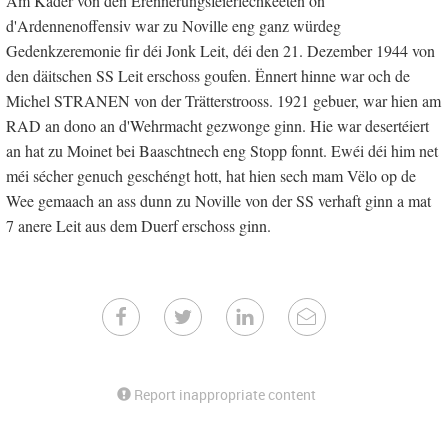
Am Kader von den Erënnerungsfeierlechkeeten on
d'Ardennenoffensiv war zu Noville eng ganz würdeg
Gedenkzeremonie fir déi Jonk Leit, déi den 21. Dezember 1944 von
den däitschen SS Leit erschoss goufen. Ënnert hinne war och de
Michel STRANEN von der Trätterstrooss. 1921 gebuer, war hien am
RAD an dono an d'Wehrmacht gezwonge ginn. Hie war desertéiert
an hat zu Moinet bei Baaschtnech eng Stopp fonnt. Ewéi déi him net
méi sécher genuch geschéngt hott, hat hien sech mam Vëlo op de
Wee gemaach an ass dunn zu Noville von der SS verhaft ginn a mat
7 anere Leit aus dem Duerf erschoss ginn.
Report inappropriate content