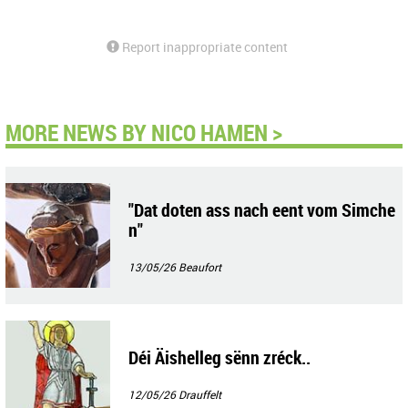
Report inappropriate content
MORE NEWS BY NICO HAMEN >
"Dat doten ass nach eent vom Simche
n"
13/05/26
Beaufort
Déi Äishelleg sënn zréck..
12/05/26
Drauffelt