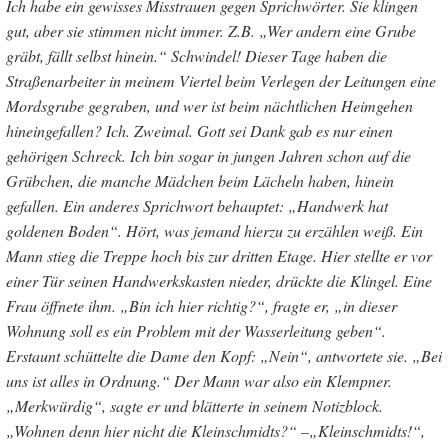
Ich habe ein gewisses Misstrauen gegen Sprichwörter. Sie klingen
gut, aber sie stimmen nicht immer. Z.B. „Wer andern eine Grube
gräbt, fällt selbst hinein.“ Schwindel! Dieser Tage haben die
Straßenarbeiter in meinem Viertel beim Verlegen der Leitungen eine
Mordsgrube gegraben, und wer ist beim nächtlichen Heimgehen
hineingefallen? Ich. Zweimal. Gott sei Dank gab es nur einen
gehörigen Schreck. Ich bin sogar in jungen Jahren schon auf die
Grübchen, die manche Mädchen beim Lächeln haben, hinein
gefallen. Ein anderes Sprichwort behauptet: „Handwerk hat
goldenen Boden“. Hört, was jemand hierzu zu erzählen weiß. Ein
Mann stieg die Treppe hoch bis zur dritten Etage. Hier stellte er vor
einer Tür seinen Handwerkskasten nieder, drückte die Klingel. Eine
Frau öffnete ihm. „Bin ich hier richtig?“, fragte er, „in dieser
Wohnung soll es ein Problem mit der Wasserleitung geben“.
Erstaunt schüttelte die Dame den Kopf: „Nein“, antwortete sie. „Bei
uns ist alles in Ordnung.“ Der Mann war also ein Klempner.
„Merkwürdig“, sagte er und blätterte in seinem Notizblock.
„Wohnen denn hier nicht die Kleinschmidts?“ –„Kleinschmidts!“,