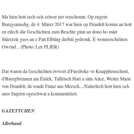
Ma hien hott sech och selwer net verschount. Op engem
Buergsamsdig, de 4. Mäerz 2017 war hien op Draufelt komm an hott
en etlech där Geschichten zum Beschte ginn an dono ho märr
Stäerzele gees an e Patt Elbling derbäi gedronk. E wonnerschéinen
Owend... (Photo: Lex PLIER)
Dat waren da Geschichten iwwert d'Fuesboke vo Knapphouschent,
d'Buergbrennen am Éislek, Tafléisch Hari a säin Alice, Weiler Marie
von Draufelt, de roude Franz aus Meesch....Natierlech hott hien och
aner Sujeten ogeschwat a kommentéiert.
GAZETTCHEN
Allerhand