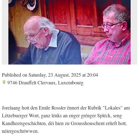
Published on Saturday, 23 August, 2025 at 20:04
9746 Drauffelt Clervaux, Luxembourg
Jorelaang hott den Emile Rossler ënnert der Rubrik "Lokales" am
Lëtzebuerger Wort, ganz lénks an enger grénger Spléck, seng
Kandheetsgeschichten, déi hien zu Grousshouschent erlieft hott,
néiergeschriwwen.