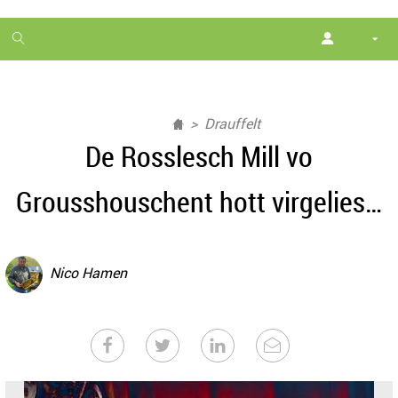
1
month
free
Drauffelt
De Rosslesch Mill vo
Grousshouschent hott virgelies…
Nico Hamen