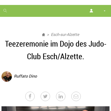
1
month
free
Esch-sur-Alzette
Teezeremonie im Dojo des Judo-
Club Esch/Alzette.
Ruffato Dino