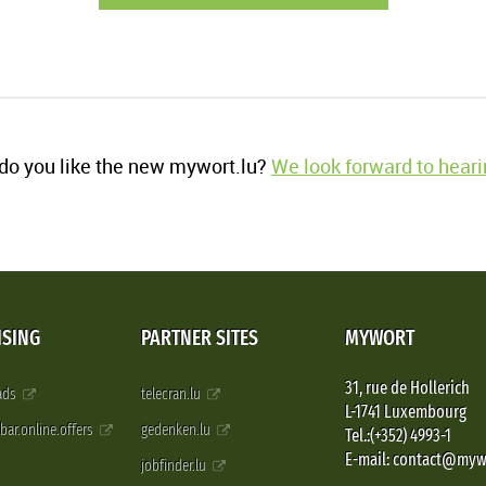
o you like the new mywort.lu?
We look forward to heari
ISING
PARTNER SITES
MYWORT
31, rue de Hollerich
 ads
telecran.lu
L-1741 Luxembourg
pbar.online.offers
gedenken.lu
Tel.:(+352) 4993-1
E-mail: contact@myw
jobfinder.lu