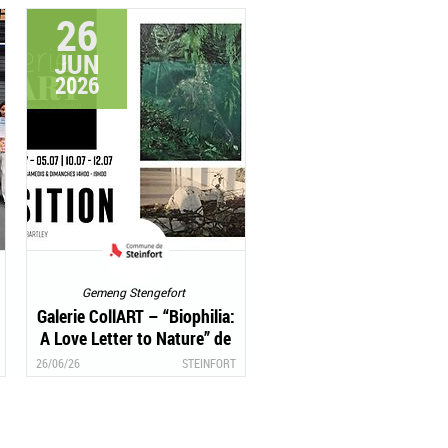
26
JUN
2026
Gemeng Stengefort
Galerie CollART – “Biophilia:
A Love Letter to Nature” de
Hope Bartley
26/06/26
STEINFORT