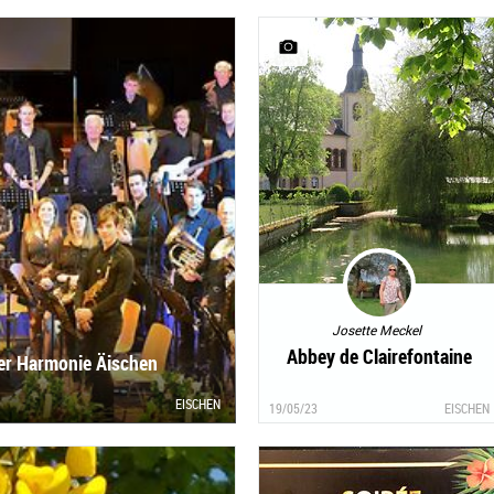
Josette Meckel
Abbey de Clairefontaine
er Harmonie Äischen
EISCHEN
19/05/23
EISCHEN