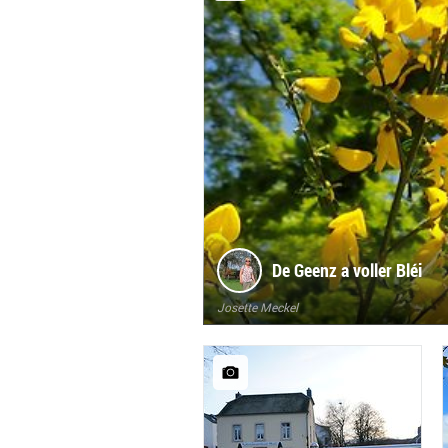
De Geenz a voller Bléi
Josette Meckel