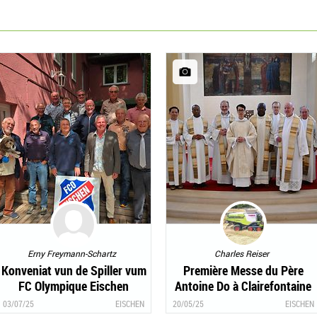
Erny Freymann-Schartz
Charles Reiser
Konveniat vun de Spiller vum
Première Messe du Père
FC Olympique Eischen
Antoine Do à Clairefontaine
03/07/25
EISCHEN
20/05/25
EISCHEN