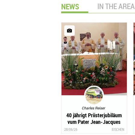
NEWS
IN THE AREA
Charles Reiser
40 jährigt Priisterjubiläum
vum Pater Jean-Jacques
Flammang- Clairefontaine
28/06/26
EISCHEN