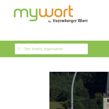
1
month
free
Text, locality, organisation