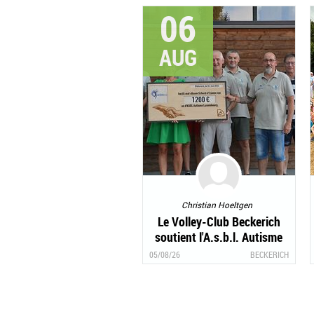
06
AUG
Christian Hoeltgen
Le Volley-Club Beckerich
soutient l'A.s.b.l. Autisme
Luxembourg
05/08/26
BECKERICH