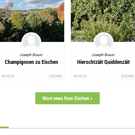
Joseph Braun
Joseph Braun
Champignoen zu Eischen
Hierschtzäit Quiddenzäit
30/10/22
EISCHEN
06/10/22
EISCHEN
More news from Eischen >