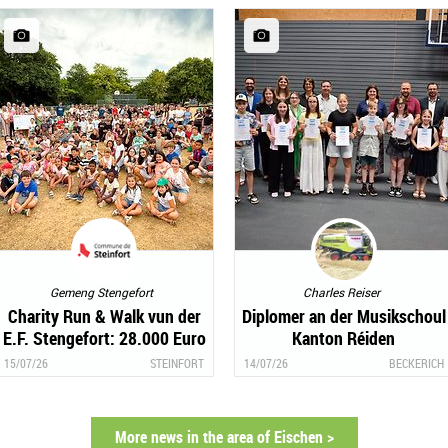
Gemeng Stengefort
Charles Reiser
Charity Run & Walk vun der
Diplomer an der Musikschoul
E.F. Stengefort: 28.000 Euro
Kanton Réiden
fir krank Kanner
15/07/26
STEINFORT
14/07/26
BECKERICH
More news in the area of Eischen >