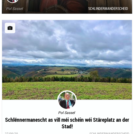
Pol Sassel
SCHLINDERMANDERSCHEID
Pol Sassel
Schlënnermanescht as vill méi schéin wéi Stäreplatz an der
Stad!
27/09/20
SCHLINDERMANDERSCHEID