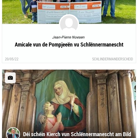
Jean-Pierre Noesen
Amicale vun de Pompjeeën vu Schlënnermanescht
20/05/22
SCHLINDERMANDERSCHEID
Déi schéin Kierch vun Schlënnermanescht am Bild