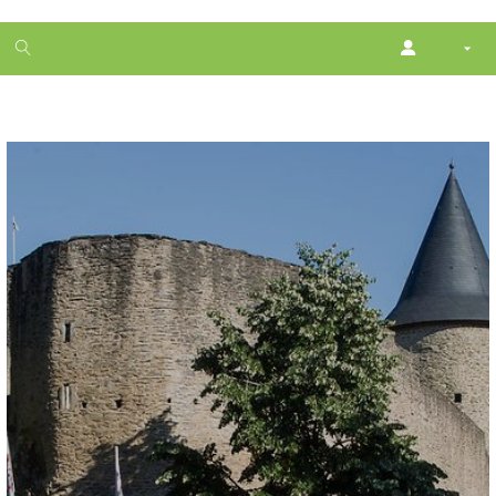
1
month
free