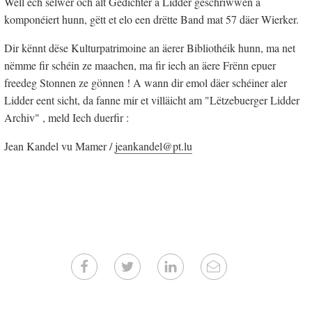
Well ech selwer och alt Gedichter a Lidder geschriwwen a
komponéiert hunn, gëtt et elo een drëtte Band mat 57 däer Wierker.
Dir kënnt dëse Kulturpatrimoine an äerer Bibliothéik hunn, ma net
nëmme fir schéin ze maachen, ma fir iech an äere Frënn epuer
freedeg Stonnen ze gönnen ! A wann dir emol däer schéiner aler
Lidder eent sicht, da fanne mir et villäicht am "Lëtzebuerger Lidder
Archiv" , meld Iech duerfir :
Jean Kandel vu Mamer /
jeankandel@pt.lu