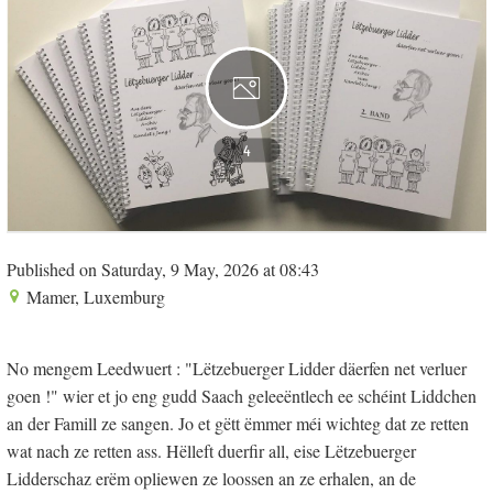
4
Published on Saturday, 9 May, 2026 at 08:43
Mamer, Luxemburg
No mengem Leedwuert : "Lëtzebuerger Lidder däerfen net verluer
goen !" wier et jo eng gudd Saach geleeëntlech ee schéint Liddchen
an der Famill ze sangen. Jo et gëtt ëmmer méi wichteg dat ze retten
wat nach ze retten ass. Hëlleft duerfir all, eise Lëtzebuerger
Lidderschaz erëm opliewen ze loossen an ze erhalen, an de