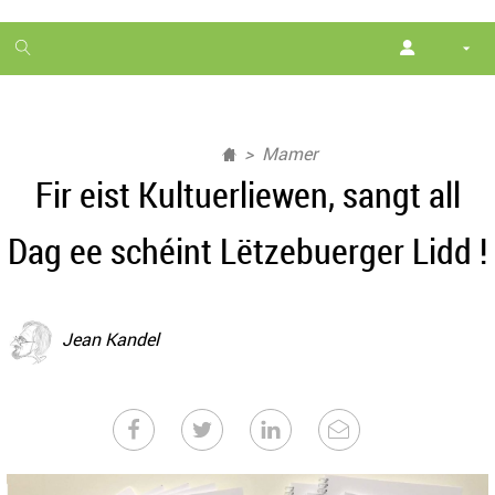
1
month
free
Mamer
Fir eist Kultuerliewen, sangt all
Dag ee schéint Lëtzebuerger Lidd !
Jean Kandel