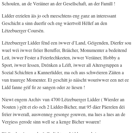
Schoulen, an de Veräiner an der Gesellschaft, an der Famill !
Lidder erzielen äis jo och meeschtens eng ganz an interessant
Geschicht a sinn duerfir och eng wäertvoll Hëllef an den
Lëtzebuerger Coursën.
Lëtzebuerger Lidder fënd een iwwer d’Land, Géigenden, Dierfer sou
wuel wéi iwwer fréier Beruffer, Bräicher, Monumenter a bedeitend
Leit, iwwer Fester a Feierlechkeeten, iwwer Veräiner, Hobby a
Sport, iwwer Iessen, Drénken a Léift, iwwer all Altersgruppen a
Sozial Schichten a Kannerlidder, ma och aus schwéieren Zäiten a
vun traurege Momenter. Et geschitt jo näischt wouriwwer een net ee
Lidd fanne géif fir ze sangen oder ze liesen !
Niewt engem Archiv vun 4700 Lëtzebuerger Lidder ( Wierder an
Nouten ) gëtt et elo och 2 Lidder-Bicher, mat 95 däer Päerelen déi
fréier iwwerall, auswenneg gesonge gouwen, ma lues a lues an de
Vergiess gerode sinn well se a kenge Bicher woaren!