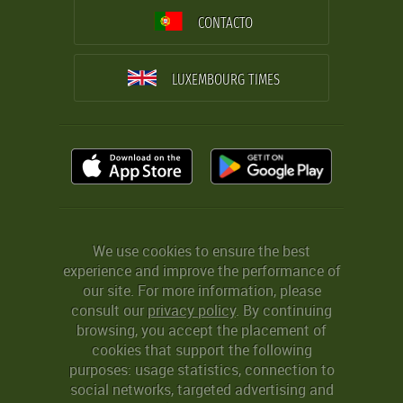
CONTACTO
LUXEMBOURG TIMES
We use cookies to ensure the best
experience and improve the performance of
our site. For more information, please
consult our
privacy policy
. By continuing
browsing, you accept the placement of
cookies that support the following
purposes: usage statistics, connection to
social networks, targeted advertising and