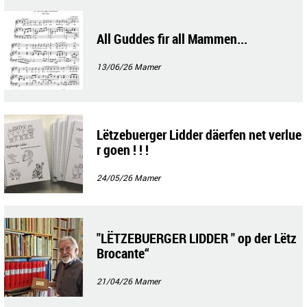
All Guddes fir all Mammen...
13/06/26
Mamer
Lëtzebuerger Lidder däerfen net verlue
r goen ! ! !
24/05/26
Mamer
"LËTZEBUERGER LIDDER " op der Lëtz
Brocante“
21/04/26
Mamer