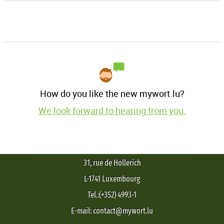
How do you like the new mywort.lu?
We look forward to hearing from you.
31, rue de Hollerich
L-1741 Luxembourg
Tel.:(+352) 4993-1
E-mail: contact@mywort.lu