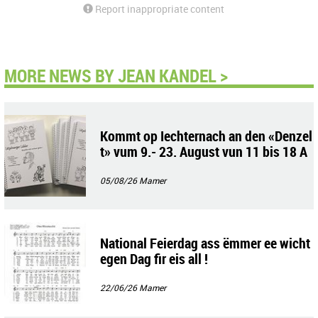
Report inappropriate content
MORE NEWS BY JEAN KANDEL >
Kommt op Iechternach an den «Denzel
t» vum 9.- 23. August vun 11 bis 18 A
uer !
05/08/26
Mamer
National Feierdag ass ëmmer ee wicht
egen Dag fir eis all !
22/06/26
Mamer