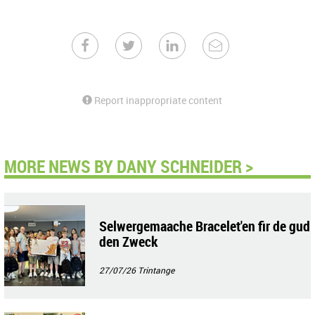
Report inappropriate content
MORE NEWS BY DANY SCHNEIDER >
Selwergemaache Bracelet'en fir de gud
den Zweck
27/07/26
Trintange