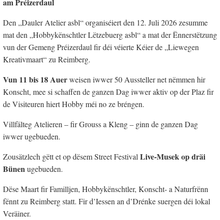
am Préizerdaul
Den „Dauler Atelier asbl“ organiséiert den 12. Juli 2026 zesumme
mat den „Hobbykënschtler Lëtzebuerg asbl“ a mat der Ënnerstëtzung
vun der Gemeng Préizerdaul fir déi véierte Kéier de „Liewegen
Kreativmaart“ zu Reimberg.
Vun 11 bis 18 Auer
weisen iwwer 50 Aussteller net nëmmen hir
Konscht, mee si schaffen de ganzen Dag iwwer aktiv op der Plaz fir
de Visiteuren hiert Hobby méi no ze bréngen.
Villfälteg Atelieren – fir Grouss a Kleng – ginn de ganzen Dag
iwwer ugebueden.
Live-Musek op dräi
Zousätzlech gëtt et op dësem Street Festival
Bünen
ugebueden.
Dëse Maart fir Familljen, Hobbykënschtler, Konscht- a Naturfrënn
fënnt zu Reimberg statt. Fir d’Iessen an d’Drénke suergen déi lokal
Veräiner.