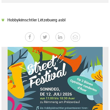
Hobbykënschtler Lëtzebuerg asbl