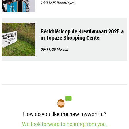
16/11/25
Roodt/Syre
Réckbléck op de Kreativmaart 2025 a
m Topaze Shopping Center
06/11/25
Mersch
How do you like the new mywort.lu?
We look forward to hearing from you.