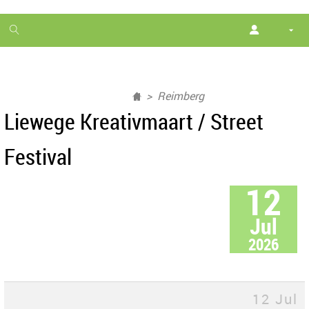
1
month
free
Reimberg
Liewege Kreativmaart / Street
Festival
12
Jul
2026
12 Jul