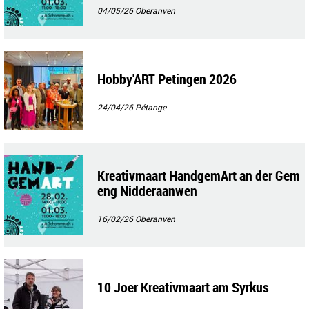
04/05/26
Oberanven
Hobby'ART Petingen 2026
24/04/26
Pétange
Kreativmaart HandgemArt an der Gem
eng Nidderaanwen
16/02/26
Oberanven
10 Joer Kreativmaart am Syrkus