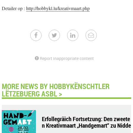
Detailer op :
http://hobbykl.lu/kreativmaart.php
Report inappropriate content
MORE NEWS BY HOBBYKËNSCHTLER
LËTZEBUERG ASBL >
Erfollegräich Fortsetzung: Den zweete
n Kreativmaart „Handgemart“ zu Nidde
raanwen