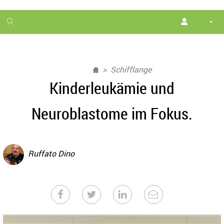
1
month
free
Schifflange
Kinderleukämie und
Neuroblastome im Fokus.
Ruffato Dino