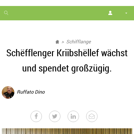
1
month
free
Schifflange
Schëfflenger Kriibshëllef wächst
und spendet großzügig.
Ruffato Dino