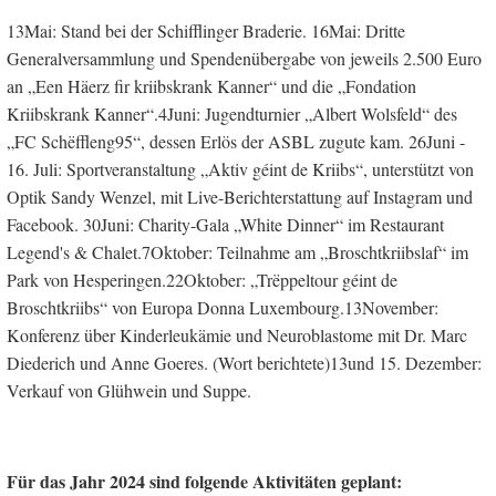
13Mai: Stand bei der Schifflinger Braderie. 16Mai: Dritte
Generalversammlung und Spendenübergabe von jeweils 2.500 Euro
an „Een Häerz fir kriibskrank Kanner“ und die „Fondation
Kriibskrank Kanner“.4Juni: Jugendturnier „Albert Wolsfeld“ des
„FC Schëffleng95“, dessen Erlös der ASBL zugute kam. 26Juni -
16. Juli: Sportveranstaltung „Aktiv géint de Kriibs“, unterstützt von
Optik Sandy Wenzel, mit Live-Berichterstattung auf Instagram und
Facebook. 30Juni: Charity-Gala „White Dinner“ im Restaurant
Legend's & Chalet.7Oktober: Teilnahme am „Broschtkriibslaf“ im
Park von Hesperingen.22Oktober: „Trëppeltour géint de
Broschtkriibs“ von Europa Donna Luxembourg.13November:
Konferenz über Kinderleukämie und Neuroblastome mit Dr. Marc
Diederich und Anne Goeres. (Wort berichtete)13und 15. Dezember:
Verkauf von Glühwein und Suppe.
Für das Jahr 2024 sind folgende Aktivitäten geplant: